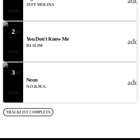
add
JEFF MOLINA
2
You Don't Know Me
add
DJ SLIM
3
Neon
add
N.O.R.M.A.
TRACKLIST COMPLETA