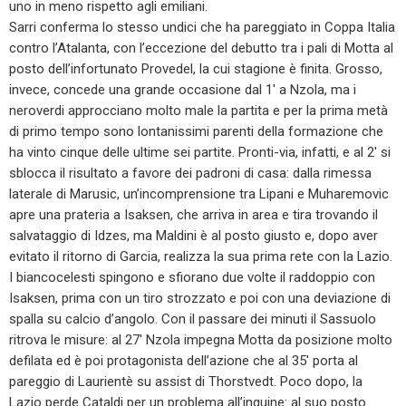
uno in meno rispetto agli emiliani.
Sarri conferma lo stesso undici che ha pareggiato in Coppa Italia
contro l’Atalanta, con l’eccezione del debutto tra i pali di Motta al
posto dell’infortunato Provedel, la cui stagione è finita. Grosso,
invece, concede una grande occasione dal 1′ a Nzola, ma i
neroverdi approcciano molto male la partita e per la prima metà
di primo tempo sono lontanissimi parenti della formazione che
ha vinto cinque delle ultime sei partite. Pronti-via, infatti, e al 2′ si
sblocca il risultato a favore dei padroni di casa: dalla rimessa
laterale di Marusic, un’incomprensione tra Lipani e Muharemovic
apre una prateria a Isaksen, che arriva in area e tira trovando il
salvataggio di Idzes, ma Maldini è al posto giusto e, dopo aver
evitato il ritorno di Garcia, realizza la sua prima rete con la Lazio.
I biancocelesti spingono e sfiorano due volte il raddoppio con
Isaksen, prima con un tiro strozzato e poi con una deviazione di
spalla su calcio d’angolo. Con il passare dei minuti il Sassuolo
ritrova le misure: al 27′ Nzola impegna Motta da posizione molto
defilata ed è poi protagonista dell’azione che al 35′ porta al
pareggio di Laurientè su assist di Thorstvedt. Poco dopo, la
Lazio perde Cataldi per un problema all’inguine: al suo posto