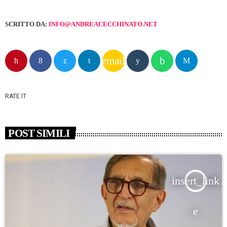
SCRITTO DA:
INFO@ANDREACECCHINATO.NET
email
RATE IT
POST SIMILI
insert_link