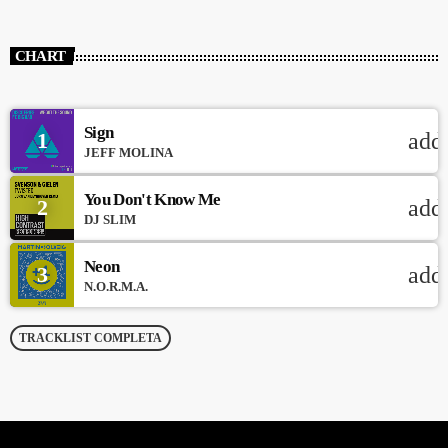
CHART
Sign
1
add
JEFF MOLINA
You Don't Know Me
2
add
DJ SLIM
Neon
3
add
N.O.R.M.A.
TRACKLIST COMPLETA