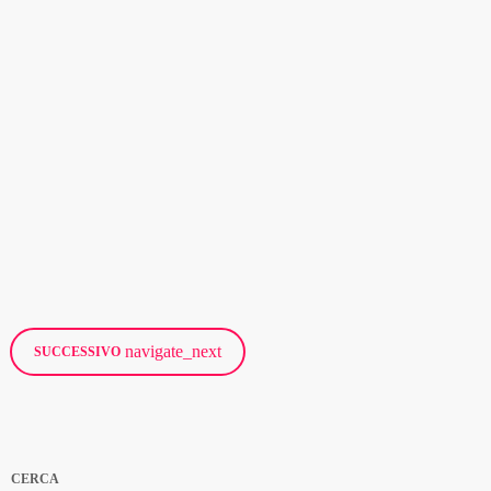
NEWS
Agli Europei di nuoto artistico bronzo per il team
acrobatico azzurro
today
5 AGOSTO 2026
4
navigate_next
SUCCESSIVO
CERCA