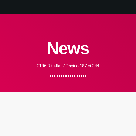
News
2196 Risultati / Pagina 187 di 244