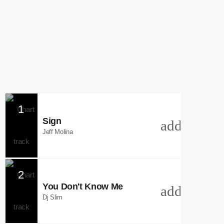
Chart
1
Sign
add_shopp
Jeff Molina
2
You Don't Know Me
add_shopp
Dj Slim