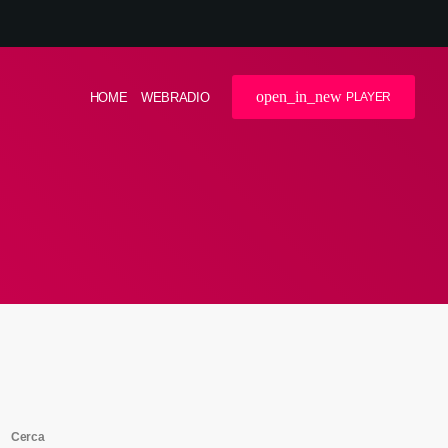
open_in_new
HOME
WEBRADIO
PLAYER
Cerca