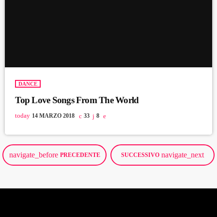
DANCE
Top Love Songs From The World
today
14 MARZO 2018
33
8
navigate_before
navigate_next
PRECEDENTE
SUCCESSIVO