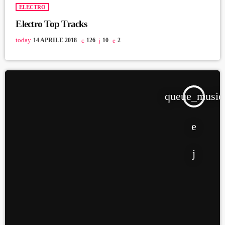
ELECTRO
Electro Top Tracks
today
14 APRILE 2018
126
10
2
queue_music