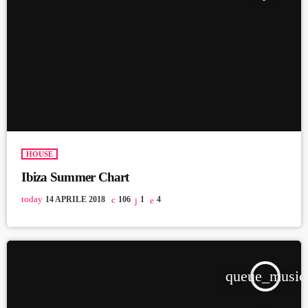
HOUSE
Ibiza Summer Chart
today
14 APRILE 2018
106
1
4
queue_music