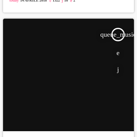
today
14 APRILE 2018
1322
16
2
queue_music