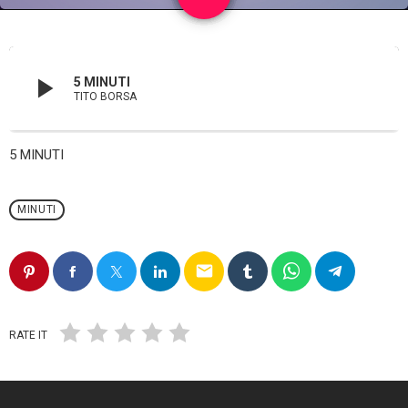
play_arrow
5 MINUTI
TITO BORSA
5 MINUTI
MINUTI
email
RATE IT