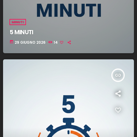
MINUTI
5 MINUTI
today
29 GIUGNO 2026
14
insert_link