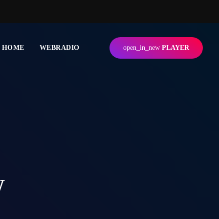
HOME
WEBRADIO
open_in_new
PLAYER
w