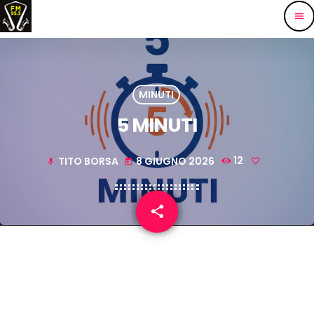
menu
MINUTI
5 MINUTI
TITO BORSA
8 GIUGNO 2026
12
mic
today
share
email