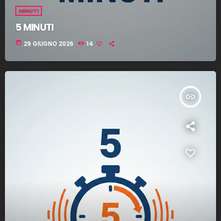
MINUTI
5 MINUTI
today
29 GIUGNO 2026
14
insert_link