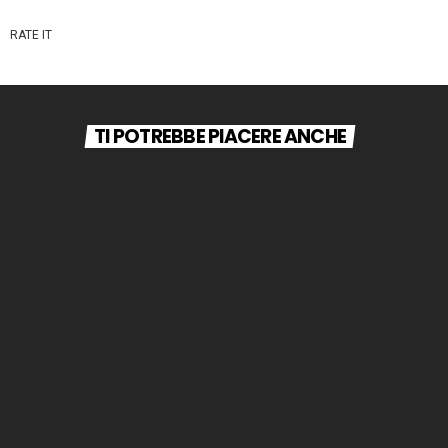
RATE IT
TI POTREBBE PIACERE ANCHE
insert_link