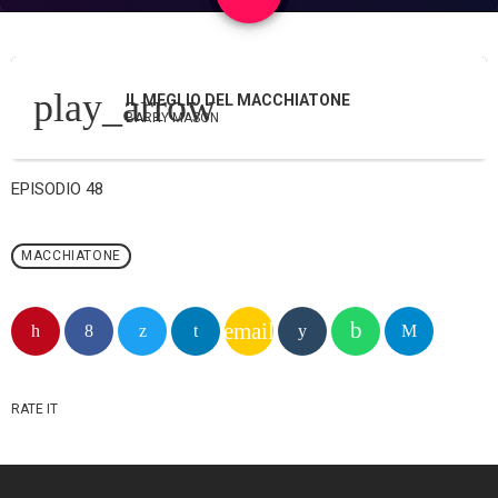
play_arrow
IL MEGLIO DEL MACCHIATONE
BARRY MASON
EPISODIO 48
MACCHIATONE
email
RATE IT