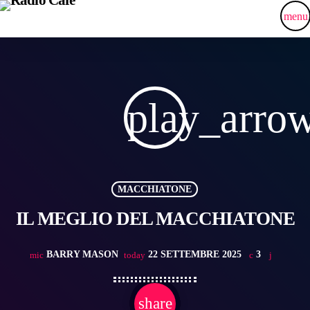
menu
play_arro
MACCHIATONE
IL MEGLIO DEL MACCHIATONE
BARRY MASON
22 SETTEMBRE 2025
3
mic
today
share
email