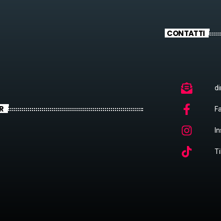
CONTATTI
di
R
F
I
Ti