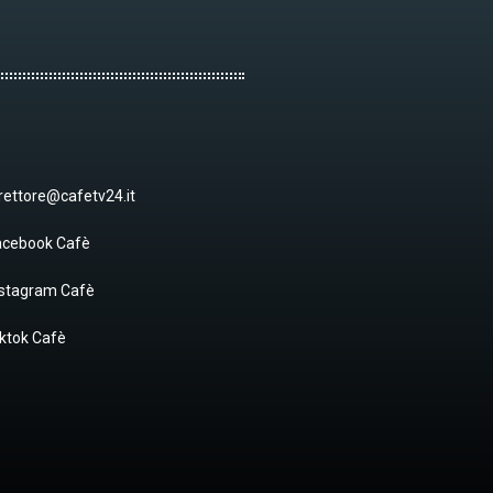
rettore@cafetv24.it
acebook Cafè
nstagram Cafè
ktok Cafè