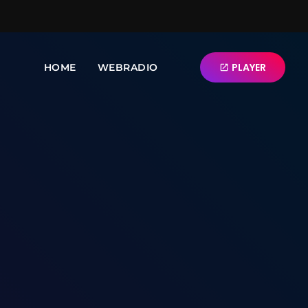
PLAYER
HOME
WEBRADIO
open_in_new