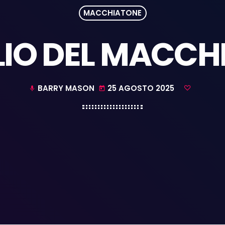
MACCHIATONE
LIO DEL MACC
BARRY MASON
25 AGOSTO 2025
mic
today