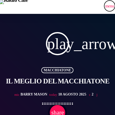
menu
play_arro
MACCHIATONE
IL MEGLIO DEL MACCHIATONE
BARRY MASON
18 AGOSTO 2025
2
mic
today
share
email