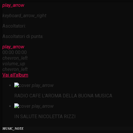
play_arrow
keyboard_arrow_right
Ascoltatori:
Ascoltatori di punta:
play_arrow
00:00
00:00
chevron_left
volume_up
chevron_left
Vai all'album
play_arrow
RADIO CAFE
L'AROMA DELLA BUONA MUSICA
play_arrow
IN SALUTE
NICOLETTA RIZZI
MUSIC_NOTE