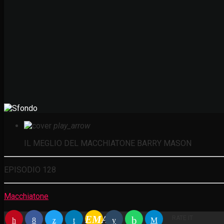
play_arrow
IL MEGLIO DEL MACCHIATONE
BARRY MASON
EPISODIO 128
Macchiatone
EMAIL
RATE IT