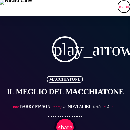
menu
play_arro
MACCHIATONE
IL MEGLIO DEL MACCHIATONE
BARRY MASON
24 NOVEMBRE 2025
2
mic
today
share
email