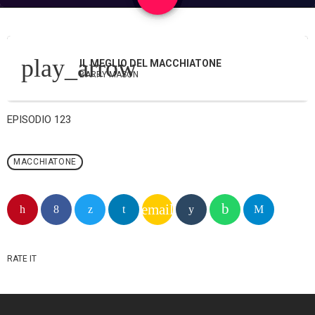
play_arrow
IL MEGLIO DEL MACCHIATONE
BARRY MASON
EPISODIO 123
MACCHIATONE
email
RATE IT