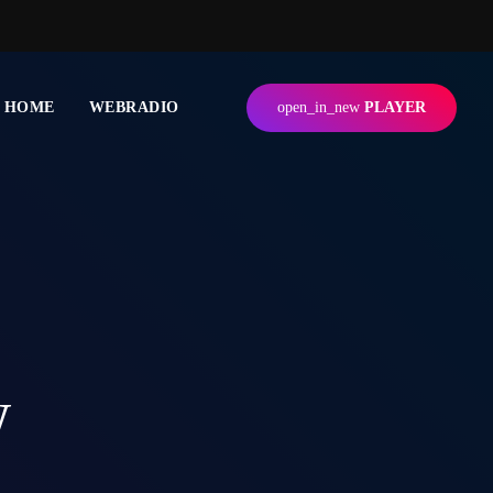
HOME
WEBRADIO
open_in_new
PLAYER
w