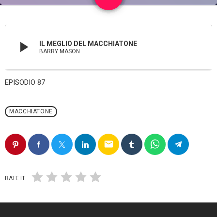
play_arrow
IL MEGLIO DEL MACCHIATONE
BARRY MASON
EPISODIO 87
MACCHIATONE
email
RATE IT