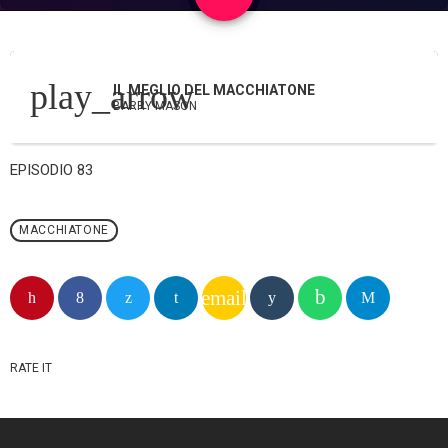
play_arrow
IL MEGLIO DEL MACCHIATONE
BARRY MASON
EPISODIO 83
MACCHIATONE
email
RATE IT