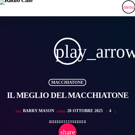
menu
play_arro
MACCHIATONE
IL MEGLIO DEL MACCHIATONE
BARRY MASON
20 OTTOBRE 2025
4
mic
today
share
email