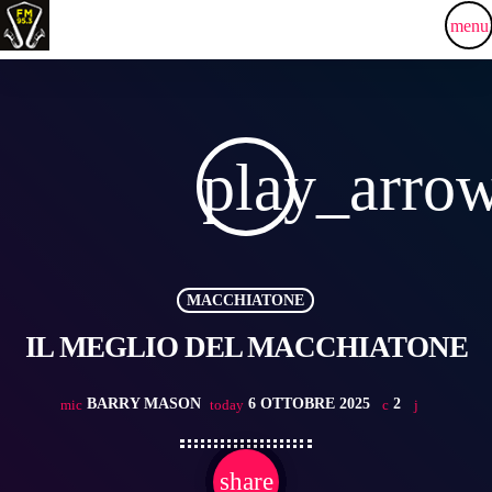
menu
play_arro
MACCHIATONE
IL MEGLIO DEL MACCHIATONE
BARRY MASON
6 OTTOBRE 2025
2
mic
today
share
email