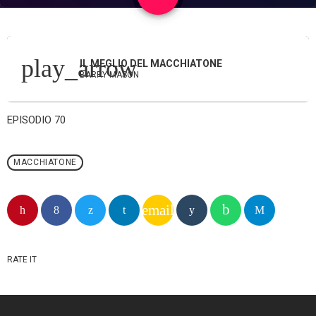
play_arrow
IL MEGLIO DEL MACCHIATONE
BARRY MASON
EPISODIO 70
MACCHIATONE
email
RATE IT