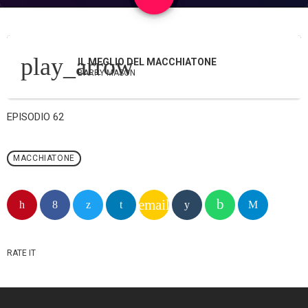
play_arrow
IL MEGLIO DEL MACCHIATONE
BARRY MASON
EPISODIO 62
MACCHIATONE
email
RATE IT