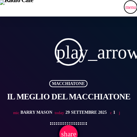
menu
play_arro
MACCHIATONE
IL MEGLIO DEL MACCHIATONE
BARRY MASON
29 SETTEMBRE 2025
1
mic
today
share
email