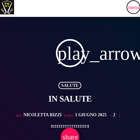
menu
play_arro
SALUTE
IN SALUTE
NICOLETTA RIZZI
1 GIUGNO 2025
2
mic
today
share
email