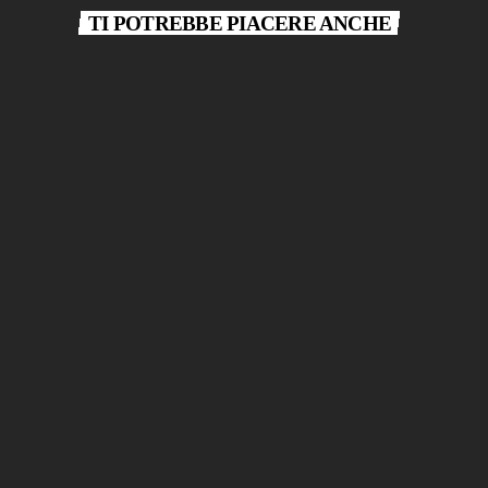
TI POTREBBE PIACERE ANCHE
play_arrow