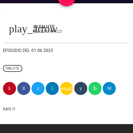
play_arrow
IN SALUTE
NICOLETTA RIZZI
EPISODIO DEL 01 06 2025
SALUTE
email
RATE IT