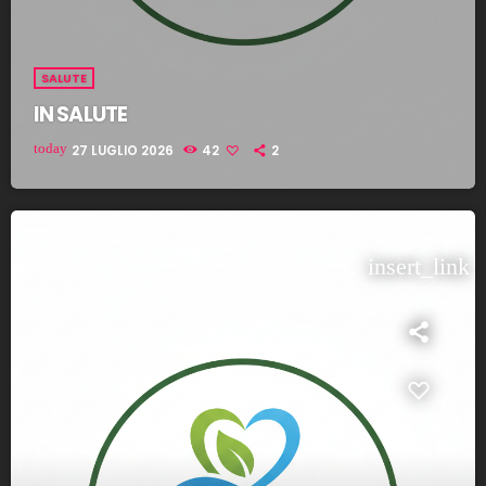
SALUTE
IN SALUTE
today
27 LUGLIO 2026
42
2
insert_link