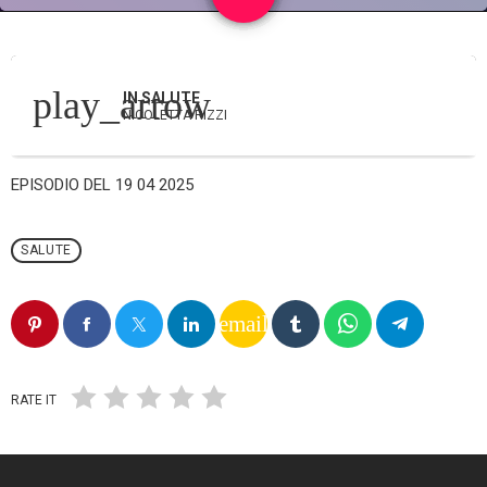
play_arrow
IN SALUTE
NICOLETTA RIZZI
EPISODIO DEL 19 04 2025
SALUTE
email
RATE IT