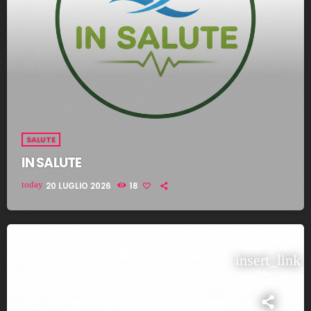
SALUTE
IN SALUTE
today
20 LUGLIO 2026
18
insert_link