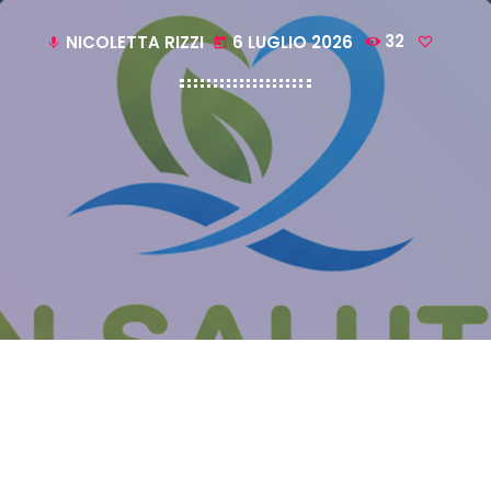
NICOLETTA RIZZI
6 LUGLIO 2026
32
mic
today