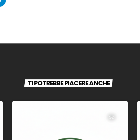
TI POTREBBE PIACERE ANCHE
insert_link