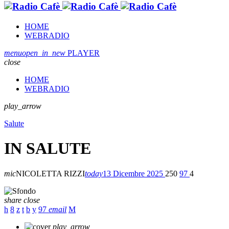
HOME
WEBRADIO
menu
open_in_new
PLAYER
close
HOME
WEBRADIO
play_arrow
Salute
IN SALUTE
mic
NICOLETTA RIZZI
today
13 Dicembre 2025
250
97
4
share
close
97
email
play_arrow