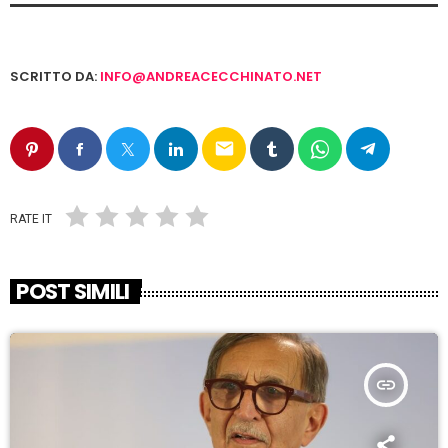
SCRITTO DA:
INFO@ANDREACECCHINATO.NET
email
RATE IT
POST SIMILI
insert_link