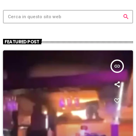
search
FEATURED POST
insert_link