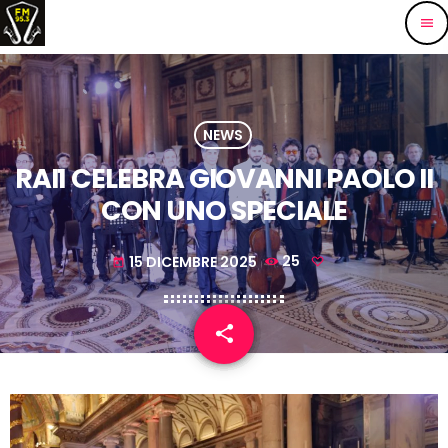
menu
NEWS
RAI1 CELEBRA GIOVANNI PAOLO II
CON UNO SPECIALE
15 DICEMBRE 2025
25
today
share
email