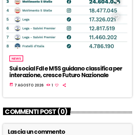
NEWS
Sui social FdI e M5S guidano classifica per
interazione, cresce Futuro Nazionale
today
7 AGOSTO 2026
1
COMMENTI POST (0)
Lascia un commento