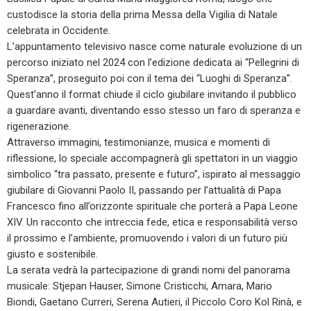
custodisce la storia della prima Messa della Vigilia di Natale
celebrata in Occidente.
L’appuntamento televisivo nasce come naturale evoluzione di un
percorso iniziato nel 2024 con l’edizione dedicata ai “Pellegrini di
Speranza”, proseguito poi con il tema dei “Luoghi di Speranza”.
Quest’anno il format chiude il ciclo giubilare invitando il pubblico
a guardare avanti, diventando esso stesso un faro di speranza e
rigenerazione.
Attraverso immagini, testimonianze, musica e momenti di
riflessione, lo speciale accompagnerà gli spettatori in un viaggio
simbolico “tra passato, presente e futuro”, ispirato al messaggio
giubilare di Giovanni Paolo II, passando per l’attualità di Papa
Francesco fino all’orizzonte spirituale che porterà a Papa Leone
XIV. Un racconto che intreccia fede, etica e responsabilità verso
il prossimo e l’ambiente, promuovendo i valori di un futuro più
giusto e sostenibile.
La serata vedrà la partecipazione di grandi nomi del panorama
musicale: Stjepan Hauser, Simone Cristicchi, Amara, Mario
Biondi, Gaetano Curreri, Serena Autieri, il Piccolo Coro Kol Rinà, e