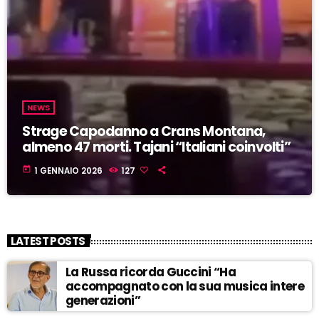
NEWS
Strage Capodanno a Crans Montana,
almeno 47 morti. Tajani “Italiani coinvolti”
today
1 GENNAIO 2026
127
LATEST POSTS
La Russa ricorda Guccini “Ha
accompagnato con la sua musica intere
generazioni”