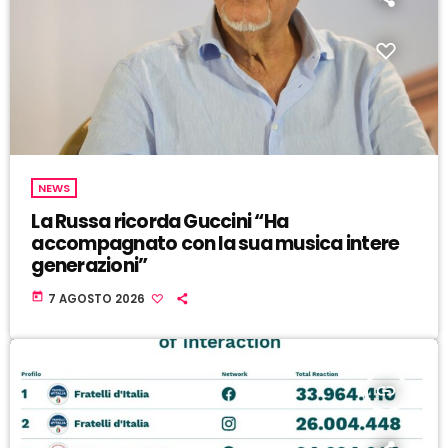
NEWS
La Russa ricorda Guccini “Ha
accompagnato con la sua musica intere
generazioni”
today
7 AGOSTO 2026
insert_link