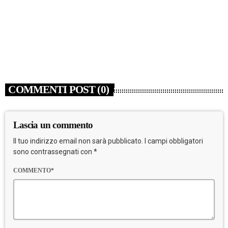
NEWS
Lutto nel mondo della musica, è morto a 86 anni
Francesco Guccini
today
6 AGOSTO 2026
4
COMMENTI POST (0)
Lascia un commento
Il tuo indirizzo email non sarà pubblicato. I campi obbligatori
sono contrassegnati con *
COMMENTO*