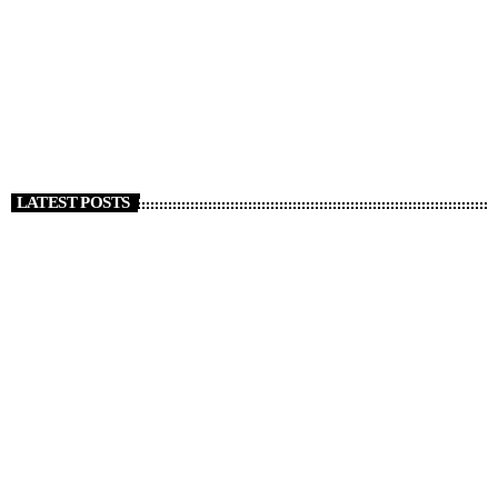
Strage Capodanno a Crans Montana, almeno 47
morti. Tajani “Italiani coinvolti”
today
1 GENNAIO 2026
126
LATEST POSTS