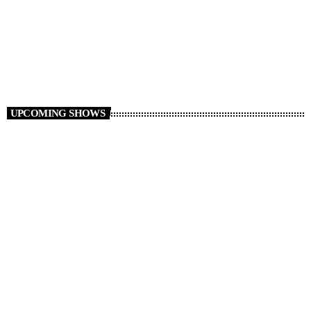
CLUB
TranceAmerica
6:00 PM - 10:50 PM
TranceAmerica
UPCOMING SHOWS