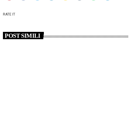
RATE IT
POST SIMILI
insert_link