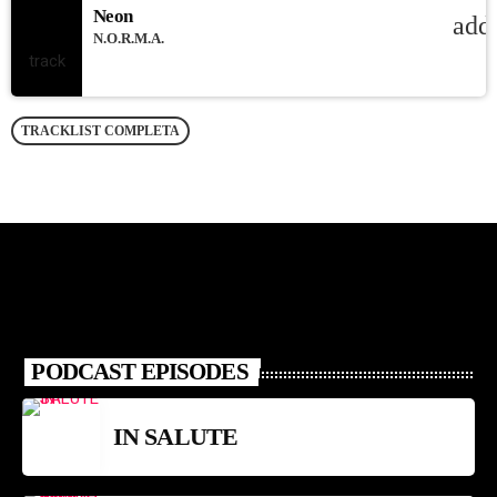
Neon
add
N.O.R.M.A.
TRACKLIST COMPLETA
PODCAST EPISODES
IN SALUTE