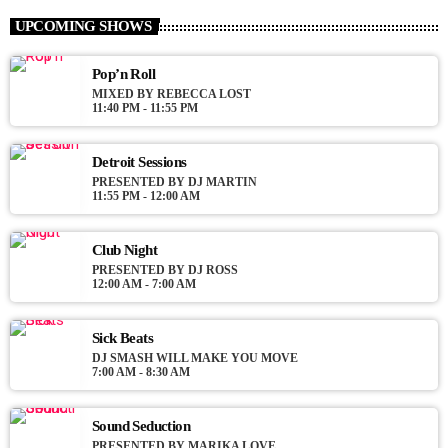
Mixed by Dj Monster
UPCOMING SHOWS
For every Show page the timetable is auomatically generated
from the schedule, and you can set automatic carousels of
Pop’n Roll
Podcasts, Articles and Charts by simply choosing a category.
MIXED BY REBECCA LOST
11:40 PM - 11:55 PM
Curabitur id lacus felis. Sed justo mauris, auctor eget tellus nec,
pellentesque varius mauris. Sed eu congue nulla, et tincidunt
justo. Aliquam semper faucibus odio id varius. Suspendisse
Detroit Sessions
varius laoreet sodales.
PRESENTED BY DJ MARTIN
11:55 PM - 12:00 AM
Club Night
PRESENTED BY DJ ROSS
12:00 AM - 7:00 AM
Sick Beats
DJ SMASH WILL MAKE YOU MOVE
7:00 AM - 8:30 AM
Sound Seduction
PRESENTED BY MARIKA LOVE