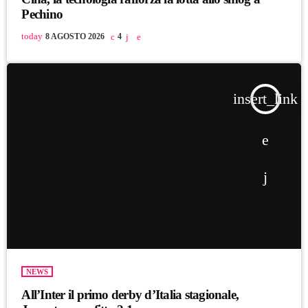
Pechino
today
8 AGOSTO 2026
4
insert_link
NEWS
All’Inter il primo derby d’Italia stagionale,