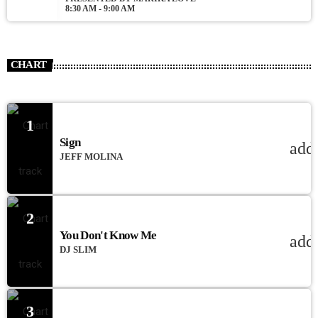
8:30 AM - 9:00 AM
CHART
1
Sign
add
JEFF MOLINA
2
You Don't Know Me
add
DJ SLIM
3