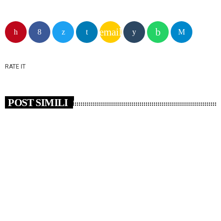
email
RATE IT
POST SIMILI
insert_link