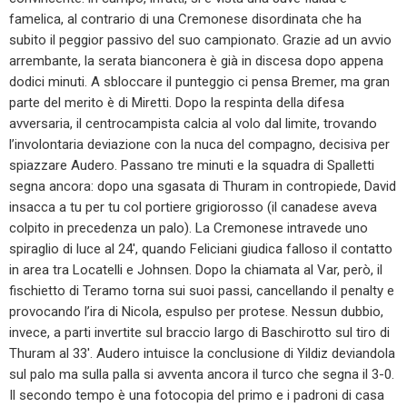
famelica, al contrario di una Cremonese disordinata che ha
subito il peggior passivo del suo campionato. Grazie ad un avvio
arrembante, la serata bianconera è già in discesa dopo appena
dodici minuti. A sbloccare il punteggio ci pensa Bremer, ma gran
parte del merito è di Miretti. Dopo la respinta della difesa
avversaria, il centrocampista calcia al volo dal limite, trovando
l’involontaria deviazione con la nuca del compagno, decisiva per
spiazzare Audero. Passano tre minuti e la squadra di Spalletti
segna ancora: dopo una sgasata di Thuram in contropiede, David
insacca a tu per tu col portiere grigiorosso (il canadese aveva
colpito in precedenza un palo). La Cremonese intravede uno
spiraglio di luce al 24′, quando Feliciani giudica falloso il contatto
in area tra Locatelli e Johnsen. Dopo la chiamata al Var, però, il
fischietto di Teramo torna sui suoi passi, cancellando il penalty e
provocando l’ira di Nicola, espulso per protese. Nessun dubbio,
invece, a parti invertite sul braccio largo di Baschirotto sul tiro di
Thuram al 33′. Audero intuisce la conclusione di Yildiz deviandola
sul palo ma sulla palla si avventa ancora il turco che segna il 3-0.
Il secondo tempo è una fotocopia del primo e i padroni di casa