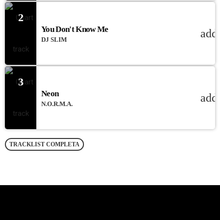
2
You Don't Know Me
add
DJ SLIM
3
Neon
add
N.O.R.M.A.
TRACKLIST COMPLETA