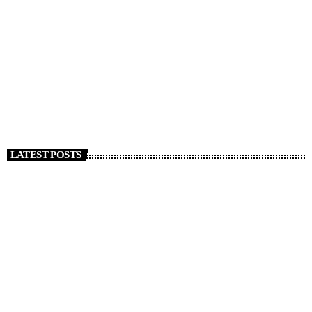
NEWS
Strage Capodanno a Crans Montana, almeno 47
morti. Tajani “Italiani coinvolti”
today
1 GENNAIO 2026
127
LATEST POSTS