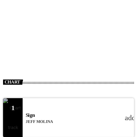
CHART
1
Sign
add
JEFF MOLINA