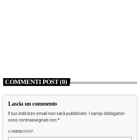
NEWS
Argento Barnabà dalle grandi altezze agli Europei,
bis azzurro dopo Cosetti
today
8 AGOSTO 2026
COMMENTI POST (0)
Lascia un commento
Il tuo indirizzo email non sarà pubblicato. I campi obbligatori
sono contrassegnati con *
COMMENTO*