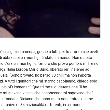
è una gioia immensa, grazie a tutti per lo sforzo che avete
e di abbracciare i miei figli è stato immenso. Non è stato
erno c’era e i miei figli e l’amore che provo per loro mi hanno
Tg2 Italia Europa Mario Burlò, liberato ieri insieme ad
uela. “Sono provato, ho perso 30 chili ma non importa,
zi. A tutti i genitori che mi stanno ascoltando, chiedo solo
a gioia più immensa”. Questi mesi di detenzione “li ho
che mi stavano vicino, che conoscendomi sapevano che”
 e infondate. Diciamo che sono stato sequestrato, come
stranieri di 34 nazionalità differenti, in un modo