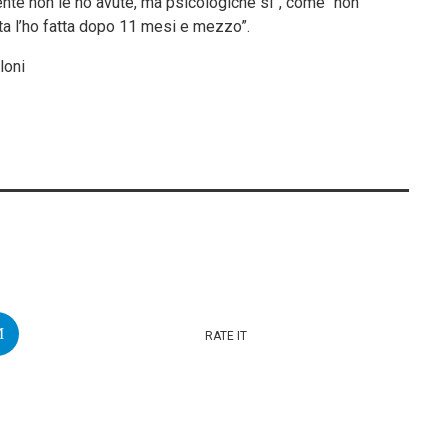
te non le ho avute, ma psicologiche sì”, come “non
mata l’ho fatta dopo 11 mesi e mezzo”.
loni
RATE IT