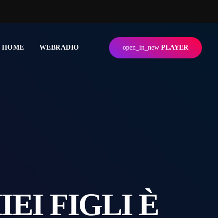
HOME
WEBRADIO
open_in_new
PLAYER
EI FIGLI È