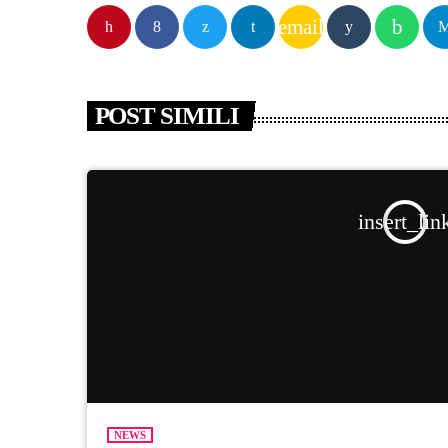
email
POST SIMILI
insert_lin
NEWS