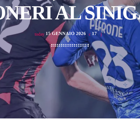
NERI AL SINI
15 GENNAIO 2026
17
today