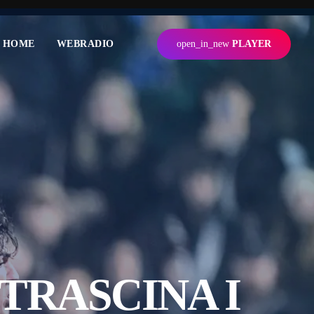
HOME
WEBRADIO
open_in_new
PLAYER
TRASCINA I