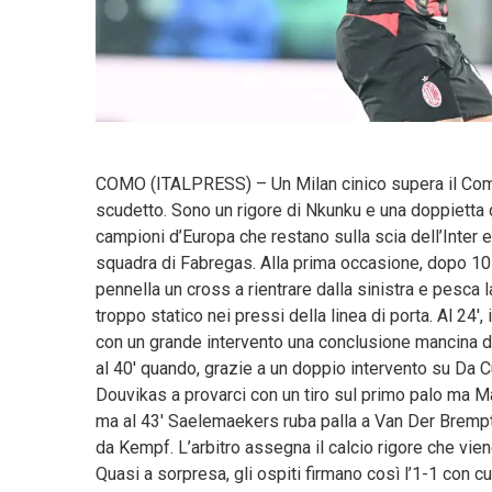
COMO (ITALPRESS) – Un Milan cinico supera il Como 
scudetto. Sono un rigore di Nkunku e una doppietta d
campioni d’Europa che restano sulla scia dell’Inter e 
squadra di Fabregas. Alla prima occasione, dopo 10 
pennella un cross a rientrare dalla sinistra e pesca
troppo statico nei pressi della linea di porta. Al 24′
con un grande intervento una conclusione mancina d
al 40′ quando, grazie a un doppio intervento su Da Cun
Douvikas a provarci con un tiro sul primo palo ma Ma
ma al 43′ Saelemaekers ruba palla a Van Der Brempt e
da Kempf. L’arbitro assegna il calcio rigore che vie
Quasi a sorpresa, gli ospiti firmano così l’1-1 con c