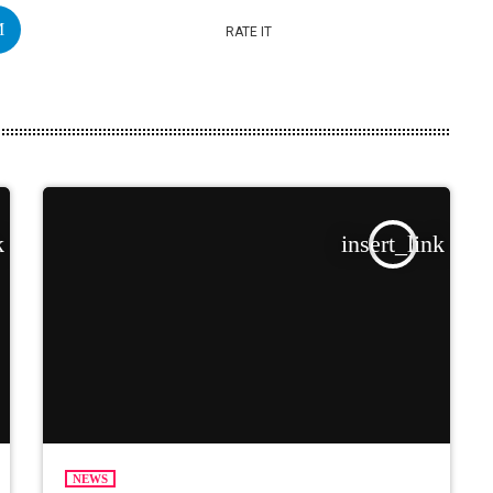
RATE IT
k
insert_link
NEWS