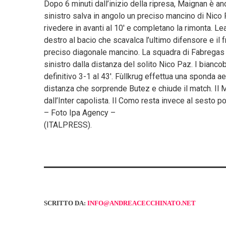
Dopo 6 minuti dall’inizio della ripresa, Maignan è a
sinistro salva in angolo un preciso mancino di Nico 
rivedere in avanti al 10′ e completano la rimonta. 
destro al bacio che scavalca l’ultimo difensore e il 
preciso diagonale mancino. La squadra di Fabregas 
sinistro dalla distanza del solito Nico Paz. I biancob
definitivo 3-1 al 43′. Fùllkrug effettua una sponda a
distanza che sorprende Butez e chiude il match. Il M
dall’Inter capolista. Il Como resta invece al sesto 
– Foto Ipa Agency –
(ITALPRESS).
SCRITTO DA:
INFO@ANDREACECCHINATO.NET