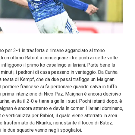
per 3-1 in trasferta e rimane agganciato al treno
i un ottimo Rabiot a consegnare i tre punti ai sette volte
infliggono il primo ko casalingo ai lariani. Parte bene la
minuti, i padroni di casa passano in vantaggio. Da Cunha
 la testa di Kempf, che da due passi trafigge un Maignan
, il portiere francese si fa perdonare quando salva in tuffo
i prima intenzione di Nico Paz. Maignan è ancora decisivo
ha, evita il 2-0 e tiene a galla i suoi. Pochi istanti dopo, è
ignan è ancora attento e devia in corner. I lariani dominano,
 verticalizza per Rabiot, il quale viene atterrato in area
ne trasformato da Nkunku, nonostante il tocco di Butez.
ui le due squadre vanno negli spogliatoi.