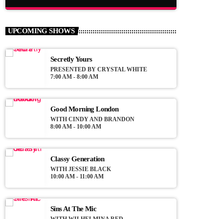
close
Club Night
UPCOMING SHOWS
Presented by Dj Ross
Secretly Yours
For every Show page the timetable is
PRESENTED BY CRYSTAL WHITE
auomatically generated from the schedule,
7:00 AM - 8:00 AM
and you can set automatic carousels of
Podcasts, Articles and Charts by simply
choosing a category.
Good Morning London
WITH CINDY AND BRANDON
8:00 AM - 10:00 AM
Classy Generation
WITH JESSIE BLACK
10:00 AM - 11:00 AM
Sins At The Mic