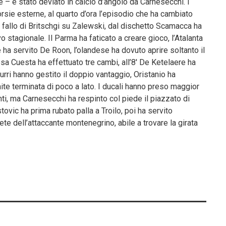
 – è stato deviato in calcio d’angolo da Carnesecchi. I
orsie esterne, al quarto d’ora l’episodio che ha cambiato
n fallo di Britschgi su Zalewski, dal dischetto Scamacca ha
o stagionale. Il Parma ha faticato a creare gioco, l’Atalanta
 ha servito De Roon, l’olandese ha dovuto aprire soltanto il
esa Cuesta ha effettuato tre cambi, all’8′ De Ketelaere ha
zzurri hanno gestito il doppio vantaggio, Oristanio ha
te terminata di poco a lato. I ducali hanno preso maggior
onti, ma Carnesecchi ha respinto col piede il piazzato di
rstovic ha prima rubato palla a Troilo, poi ha servito
rete dell’attaccante montenegrino, abile a trovare la girata