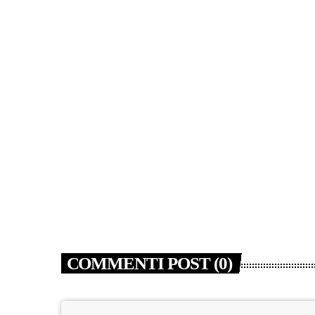
NEWS
La Russa ricorda Guccini “Ha
accompagnato con la sua musica intere
generazioni”
today
7 AGOSTO 2026
5
COMMENTI POST (0)