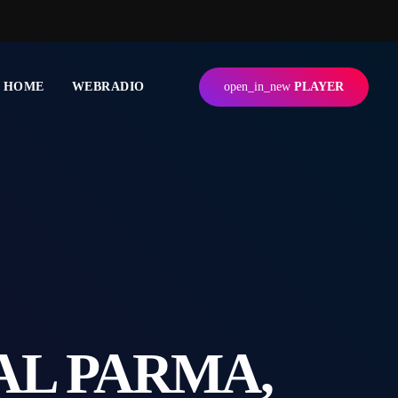
HOME
WEBRADIO
open_in_new
PLAYER
AL PARMA,