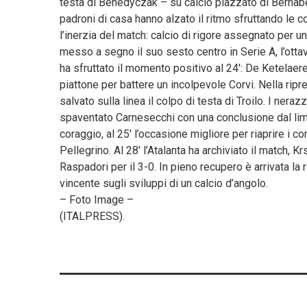
testa di Benedyczak – su calcio piazzato di Bernabè
padroni di casa hanno alzato il ritmo sfruttando le c
l’inerzia del match: calcio di rigore assegnato per u
messo a segno il suo sesto centro in Serie A, l’ottav
ha sfruttato il momento positivo al 24′: De Ketelaere
piattone per battere un incolpevole Corvi. Nella ripr
salvato sulla linea il colpo di testa di Troilo. I nera
spaventato Carnesecchi con una conclusione dal limi
coraggio, al 25′ l’occasione migliore per riaprire i c
Pellegrino. Al 28′ l’Atalanta ha archiviato il match, K
Raspadori per il 3-0. In pieno recupero è arrivata la 
vincente sugli sviluppi di un calcio d’angolo.
– Foto Image –
(ITALPRESS).