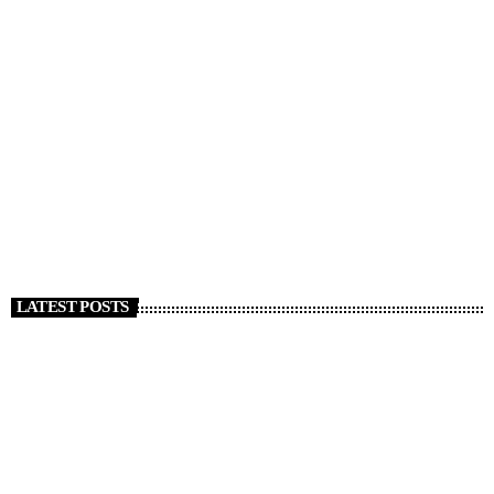
NEWS
Strage Capodanno a Crans Montana, almeno 47
morti. Tajani “Italiani coinvolti”
today
1 GENNAIO 2026
127
LATEST POSTS