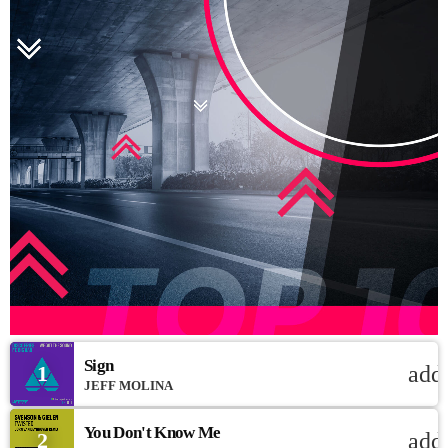
Sign
1
add
JEFF MOLINA
You Don't Know Me
2
add