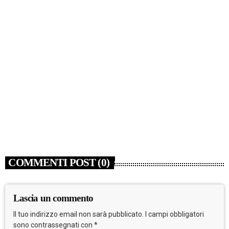
NEWS
Cina, in aumento dell’11,3% i ricavi dell’industria
pubblicitaria
today
7 AGOSTO 2026
5
COMMENTI POST (0)
Lascia un commento
Il tuo indirizzo email non sarà pubblicato. I campi obbligatori
sono contrassegnati con *