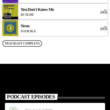
You Don't Know Me
2
add
DJ SLIM
Neon
3
add
N.O.R.M.A.
TRACKLIST COMPLETA
PODCAST EPISODES