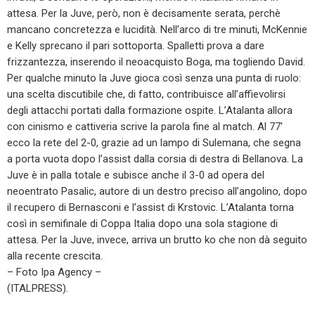
attesa. Per la Juve, però, non è decisamente serata, perchè
mancano concretezza e lucidità. Nell’arco di tre minuti, McKennie
e Kelly sprecano il pari sottoporta. Spalletti prova a dare
frizzantezza, inserendo il neoacquisto Boga, ma togliendo David.
Per qualche minuto la Juve gioca così senza una punta di ruolo:
una scelta discutibile che, di fatto, contribuisce all’affievolirsi
degli attacchi portati dalla formazione ospite. L’Atalanta allora
con cinismo e cattiveria scrive la parola fine al match. Al 77′
ecco la rete del 2-0, grazie ad un lampo di Sulemana, che segna
a porta vuota dopo l’assist dalla corsia di destra di Bellanova. La
Juve è in palla totale e subisce anche il 3-0 ad opera del
neoentrato Pasalic, autore di un destro preciso all’angolino, dopo
il recupero di Bernasconi e l’assist di Krstovic. L’Atalanta torna
così in semifinale di Coppa Italia dopo una sola stagione di
attesa. Per la Juve, invece, arriva un brutto ko che non dà seguito
alla recente crescita.
– Foto Ipa Agency –
(ITALPRESS).