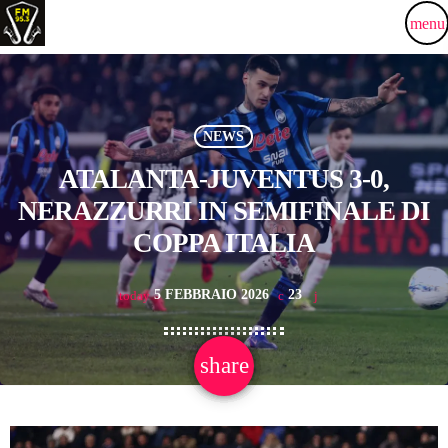
menu
NEWS
ATALANTA-JUVENTUS 3-0,
NERAZZURRI IN SEMIFINALE DI
COPPA ITALIA
5 FEBBRAIO 2026
23
today
share
email