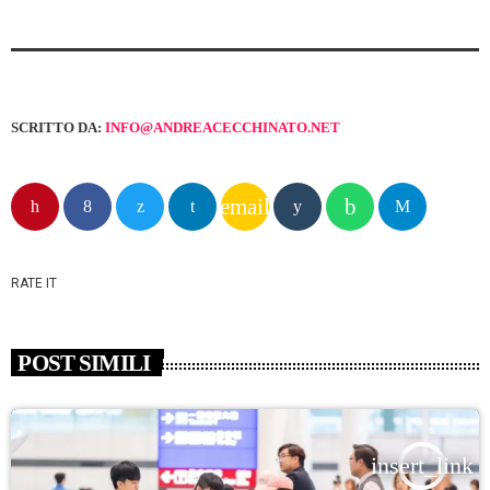
SCRITTO DA:
INFO@ANDREACECCHINATO.NET
email
RATE IT
POST SIMILI
insert_link