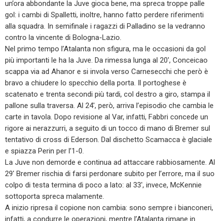
un’ora abbondante la Juve gioca bene, ma spreca troppe palle
gol: i cambi di Spalletti, inoltre, hanno fatto perdere riferimenti
alla squadra. In semifinale i ragazzi di Palladino se la vedranno
contro la vincente di Bologna-Lazio.
Nel primo tempo l’Atalanta non sfigura, ma le occasioni da gol
più importanti le ha la Juve. Da rimessa lunga al 20′, Conceicao
scappa via ad Ahanor e si invola verso Carnesecchi che però è
bravo a chiudere lo specchio della porta. Il portoghese è
scatenato e trenta secondi più tardi, col destro a giro, stampa il
pallone sulla traversa. Al 24′, però, arriva l’episodio che cambia le
carte in tavola. Dopo revisione al Var, infatti, Fabbri concede un
rigore ai nerazzurri, a seguito di un tocco di mano di Bremer sul
tentativo di cross di Ederson. Dal dischetto Scamacca è glaciale
e spiazza Perin per l’1-0.
La Juve non demorde e continua ad attaccare rabbiosamente. Al
29′ Bremer rischia di farsi perdonare subito per l’errore, ma il suo
colpo di testa termina di poco a lato: al 33′, invece, McKennie
sottoporta spreca malamente.
A inizio ripresa il copione non cambia: sono sempre i bianconeri,
infatti, a condurre le operazioni, mentre l’Atalanta rimane in