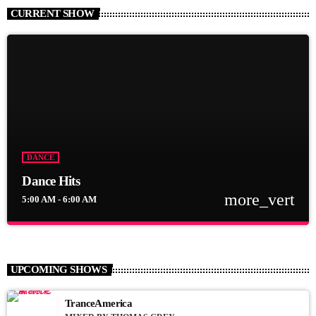
CURRENT SHOW
DANCE
Dance Hits
more_vert
5:00 AM - 6:00 AM
close
Dance Hits
By Tom Cuffia
UPCOMING SHOWS
For every Show page the timetable is auomatically generated
from the schedule, and you can set automatic carousels of
TranceAmerica