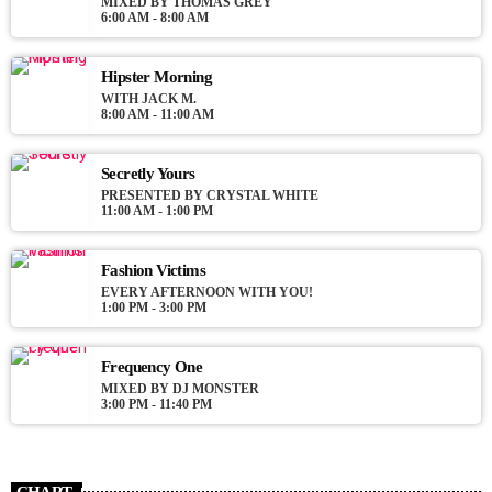
Podcasts, Articles and Charts by simply choosing a category.
MIXED BY THOMAS GREY
6:00 AM - 8:00 AM
Curabitur id lacus felis. Sed justo mauris, auctor eget tellus nec,
pellentesque varius mauris. Sed eu congue nulla, et tincidunt
justo. Aliquam semper faucibus odio id varius. Suspendisse
Hipster Morning
varius laoreet sodales.
WITH JACK M.
8:00 AM - 11:00 AM
Secretly Yours
PRESENTED BY CRYSTAL WHITE
11:00 AM - 1:00 PM
Fashion Victims
EVERY AFTERNOON WITH YOU!
1:00 PM - 3:00 PM
Frequency One
MIXED BY DJ MONSTER
3:00 PM - 11:40 PM
CHART