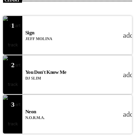
1
Sign
add
JEFF MOLINA
2
You Don't Know Me
add
DJ SLIM
3
Neon
add
N.O.R.M.A.