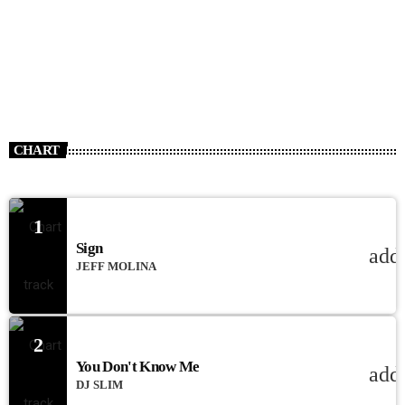
CHART
1
Sign
add
JEFF MOLINA
2
You Don't Know Me
add
DJ SLIM