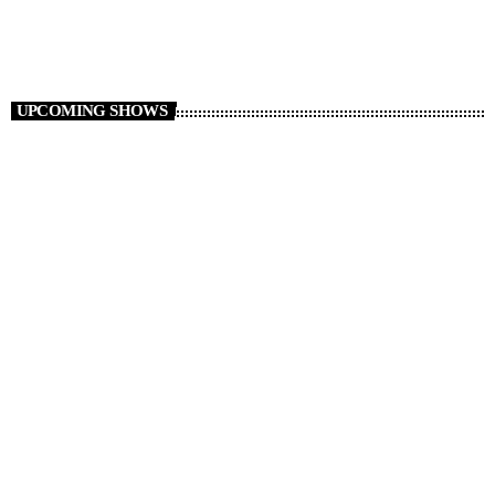
12:00 AM - 7:00 AM
Club Night
UPCOMING SHOWS