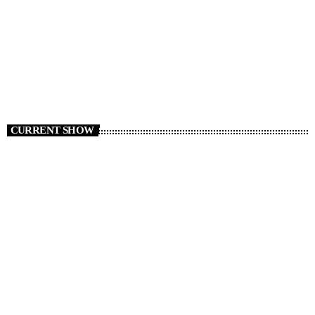
CURRENT SHOW
CLUB
Club Night