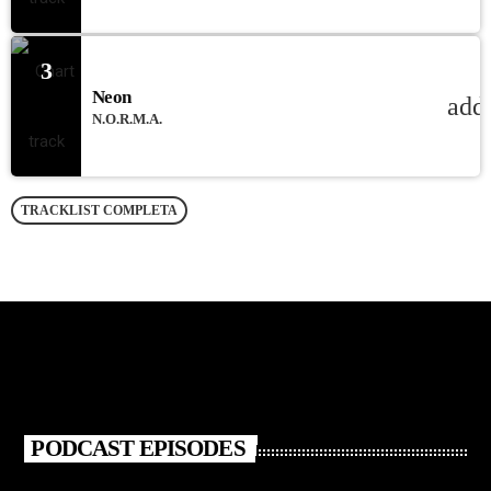
3
Neon
add
N.O.R.M.A.
TRACKLIST COMPLETA
PODCAST EPISODES