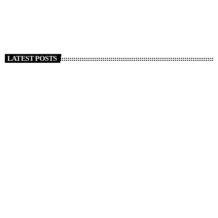
today
1 GENNAIO 2026
127
LATEST POSTS