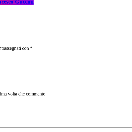
ncesco Guccini
ntrassegnati con *
ssima volta che commento.