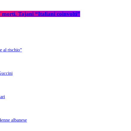
rti. Tajani “Italiani coinvolti”