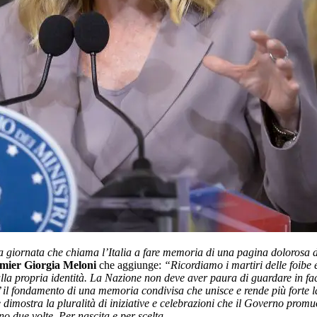
a giornata che chiama l’Italia a fare memoria di una pagina dolorosa d
mier Giorgia Meloni
che aggiunge:
“Ricordiamo i martiri delle foibe 
lla propria identità. La Nazione non deve aver paura di guardare in fac
 il fondamento di una memoria condivisa che unisce e rende più forte l
dimostra la pluralità di iniziative e celebrazioni che il Governo pro
no due volte. Per nascita e per scelta.