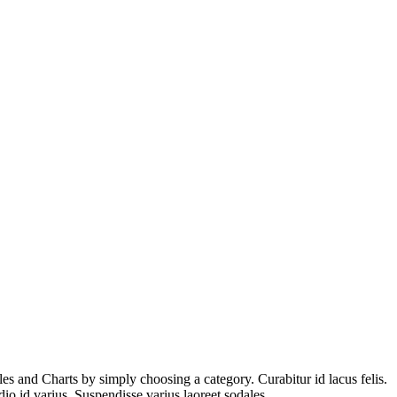
es and Charts by simply choosing a category. Curabitur id lacus felis.
io id varius. Suspendisse varius laoreet sodales.