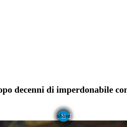
po decenni di imperdonabile cong
email
share