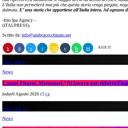
L’Italia non permetterà mai più che questa storia venga piegata, nega
dalmata.
E’ una storia che appartiene all’Italia intera. Ad ognuno d
-foto Ipa Agency –
(ITALPRESS).
Scritto da:
info@andreacecchinato.net
EMAIL
RATE IT
insert_link
News
Campi Flegrei, Musumeci “Al lavoro per ridurre l’espo
today
6 Agosto 2026
5
insert_link
News