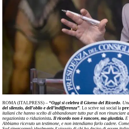
ROMA (ITALPRESS) –
“
Oggi si celebra il Giorno del Ricordo
. Un
del silenzio, dell’oblio e dell’indifferenza”
.
Lo scrive sui social la
pre
italiani che hanno scelto di abbandonare tutto pur di non rinunciare a
negazionista o riduzionista
. Il ricordo non è rancore, ma giustizia.
E’
Abbiamo ricevuto un testimone, e non intendiamo farlo cadere. Come 
Sud ripercorrerà idealmente il viaggio di chi ha deciso di essere italia