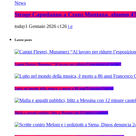
News
Strage Capodanno a Crans Montana, almeno 47 mo
today
1 Gennaio 2026
126
Latest posts
Campi Flegrei, Musumeci “Al lavoro per ridurre l’esposizione al rischio”
Lutto nel mondo della musica, è morto a 86 anni Francesco Guccini
Mafia e appalti pubblici, blitz a Messina con 12 misure cautelari