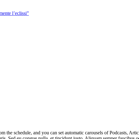
m the schedule, and you can set automatic carousels of Podcasts, Articl
uris. Sed eu congue nulla, et tincidunt justo. Aliquam semper faucibus od