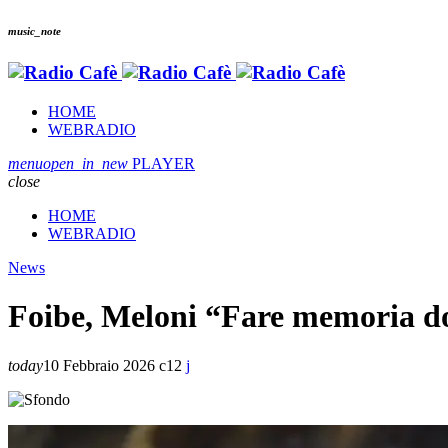
music_note
HOME
WEBRADIO
menu
open_in_new
PLAYER
close
HOME
WEBRADIO
News
Foibe, Meloni “Fare memoria do
today
10 Febbraio 2026
12