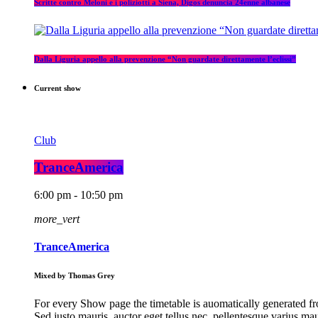
Scritte contro Meloni e i poliziotti a Siena, Digos denuncia 24enne albanese
Dalla Liguria appello alla prevenzione “Non guardate direttamente l’eclissi”
Current show
Club
TranceAmerica
6:00 pm - 10:50 pm
more_vert
TranceAmerica
Mixed by Thomas Grey
For every Show page the timetable is auomatically generated fro
Sed justo mauris, auctor eget tellus nec, pellentesque varius ma