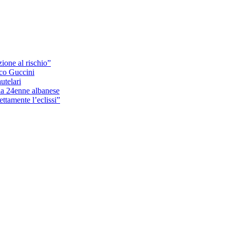
ione al rischio”
sco Guccini
utelari
cia 24enne albanese
ttamente l’eclissi”