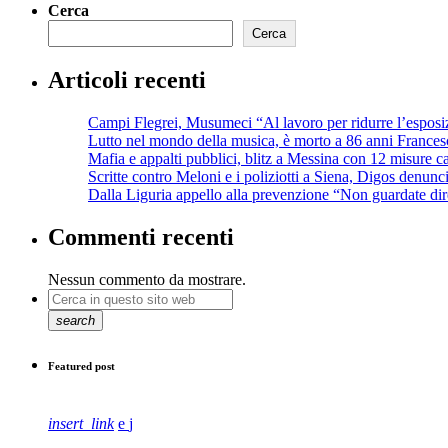
Cerca
Cerca
Articoli recenti
Campi Flegrei, Musumeci “Al lavoro per ridurre l’esposiz
Lutto nel mondo della musica, è morto a 86 anni France
Mafia e appalti pubblici, blitz a Messina con 12 misure ca
Scritte contro Meloni e i poliziotti a Siena, Digos denun
Dalla Liguria appello alla prevenzione “Non guardate dire
Commenti recenti
Nessun commento da mostrare.
search
Featured post
insert_link