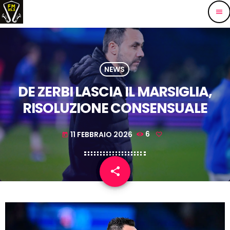
menu
NEWS
DE ZERBI LASCIA IL MARSIGLIA,
RISOLUZIONE CONSENSUALE
11 FEBBRAIO 2026
6
today
share
email