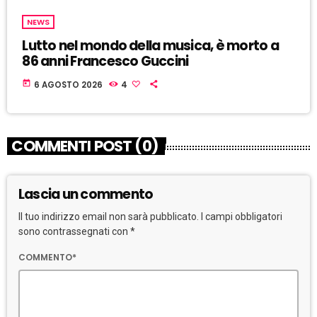
NEWS
Lutto nel mondo della musica, è morto a
86 anni Francesco Guccini
today
6 AGOSTO 2026
4
COMMENTI POST (0)
Lascia un commento
Il tuo indirizzo email non sarà pubblicato. I campi obbligatori
sono contrassegnati con *
COMMENTO*