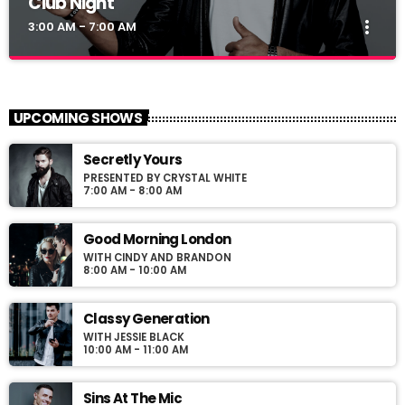
Club Night
more_vert
3:00 AM - 7:00 AM
Club Night
close
Presented by Dj Ross
UPCOMING SHOWS
For every Show page the timetable is auomatically generated
Secretly Yours
from the schedule, and you can set automatic carousels of
PRESENTED BY CRYSTAL WHITE
Podcasts, Articles and Charts by simply choosing a category.
7:00 AM - 8:00 AM
Good Morning London
WITH CINDY AND BRANDON
8:00 AM - 10:00 AM
Classy Generation
WITH JESSIE BLACK
10:00 AM - 11:00 AM
Sins At The Mic