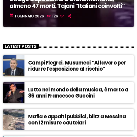
almeno 47 morti. Tajani “Italiani coinvolti”
today
1 GENNAIO 2026
126
LATEST POSTS
Campi Flegrei, Musumeci “Al lavoro per
ridurre l’esposizione al rischio”
Lutto nel mondo della musica, è morto a
86 anni Francesco Guccini
Mafia e appalti pubblici, blitz a Messina
con 12 misure cautelari