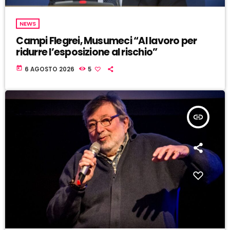
NEWS
Campi Flegrei, Musumeci “Al lavoro per
ridurre l’esposizione al rischio”
today
6 AGOSTO 2026
5
insert_link