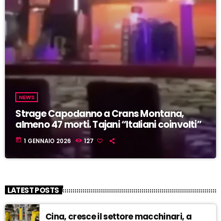
NEWS
Strage Capodanno a Crans Montana,
almeno 47 morti. Tajani “Italiani coinvolti”
today
1 GENNAIO 2026
127
LATEST POSTS
Cina, cresce il settore macchinari, a