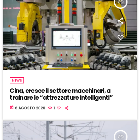
insert_link
NEWS
Cina, cresce il settore macchinari, a
trainare le “attrezzature intelligenti”
today
6 AGOSTO 2026
1
insert_link