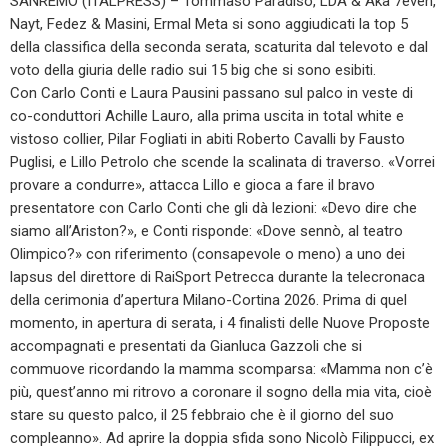
SANREMO (ITALPRESS) – Tommaso Paradiso, LDA & Aka 7even,
Nayt, Fedez & Masini, Ermal Meta si sono aggiudicati la top 5
della classifica della seconda serata, scaturita dal televoto e dal
voto della giuria delle radio sui 15 big che si sono esibiti.
Con Carlo Conti e Laura Pausini passano sul palco in veste di
co-conduttori Achille Lauro, alla prima uscita in total white e
vistoso collier, Pilar Fogliati in abiti Roberto Cavalli by Fausto
Puglisi, e Lillo Petrolo che scende la scalinata di traverso. «Vorrei
provare a condurre», attacca Lillo e gioca a fare il bravo
presentatore con Carlo Conti che gli dà lezioni: «Devo dire che
siamo all’Ariston?», e Conti risponde: «Dove sennò, al teatro
Olimpico?» con riferimento (consapevole o meno) a uno dei
lapsus del direttore di RaiSport Petrecca durante la telecronaca
della cerimonia d’apertura Milano-Cortina 2026. Prima di quel
momento, in apertura di serata, i 4 finalisti delle Nuove Proposte
accompagnati e presentati da Gianluca Gazzoli che si
commuove ricordando la mamma scomparsa: «Mamma non c’è
più, quest’anno mi ritrovo a coronare il sogno della mia vita, cioè
stare su questo palco, il 25 febbraio che è il giorno del suo
compleanno». Ad aprire la doppia sfida sono Nicolò Filippucci, ex