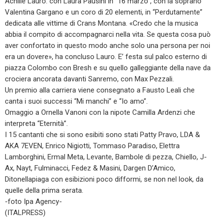
Achille Lauro: con Laura Pausini in “16 marzo”, con la soprano
Valentina Gargano e un coro di 20 elementi, in “Perdutamente”
dedicata alle vittime di Crans Montana. «Credo che la musica
abbia il compito di accompagnarci nella vita. Se questa cosa può
aver confortato in questo modo anche solo una persona per noi
era un dovere», ha concluso Lauro. E’ festa sul palco esterno di
piazza Colombo con Bresh e su quello galleggiante della nave da
crociera ancorata davanti Sanremo, con Max Pezzali.
Un premio alla carriera viene consegnato a Fausto Leali che
canta i suoi successi “Mi manchi” e “Io amo”.
Omaggio a Ornella Vanoni con la nipote Camilla Ardenzi che
interpreta “Eternità”.
I 15 cantanti che si sono esibiti sono stati Patty Pravo, LDA &
AKA 7EVEN, Enrico Nigiotti, Tommaso Paradiso, Elettra
Lamborghini, Ermal Meta, Levante, Bambole di pezza, Chiello, J-
Ax, Nayt, Fulminacci, Fedez & Masini, Dargen D’Amico,
Ditonellapiaga con esibizioni poco difformi, se non nel look, da
quelle della prima serata.
-foto Ipa Agency-
(ITALPRESS)