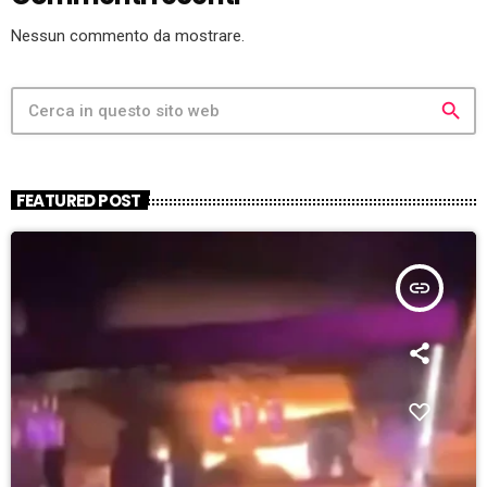
Nessun commento da mostrare.
search
FEATURED POST
insert_link