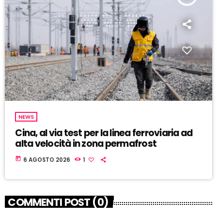
NEWS
Cina, al via test per la linea ferroviaria ad
alta velocità in zona permafrost
today
6 AGOSTO 2026
1
COMMENTI POST (0)