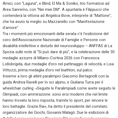
Amici, con “Laguna”, e Blind, El Ma & Soniko, trio formatosi ad
Area Sanremo, con “Nei miei DM”. A spuntarla è Filippucci che
contenderà la vittoria ad Angelica Bove, interprete di “Mattone”,
che ha avuto la meglio su Mazzariello con “Manifestazione
d’amore”.
Tra i momenti più emozionanti della serata c’è l’esibizione del
coro dell’Associazione Nazionale di Famiglie e Persone con
disabilità intellettive e disturbi del neurosviluppo – ANFFAS di La
Spezia sulle note di “Si può dare di più”, e la celebrazione delle 30
medaglie azzurre di Milano-Cortina 2026 con Francesca
Lollobrigida, due medaglie d’oro nel pattinaggio di velocità, e Lisa
Vittozzi, prima medaglia d’oro nel biathlon, sul palco.
Insieme a loro gli atleti paralimpici Giacomo Bertagnolli con la
guida Andrea Ravelli per lo sci alpino, e Giuliana Turra per il
wheelchair curling. «Seguite le Paralimpiadi come avete seguito le
Olimpiadi, con ammirazione: sono eroi moderni che nel limite
hanno trovato la loro risposta, tramite lo sport, per vincere le
loro battaglie. Grazie Rai», ha detto il presidente del comitato
organizzatore dei Giochi, Giovanni Malagò. Due le esibizioni di