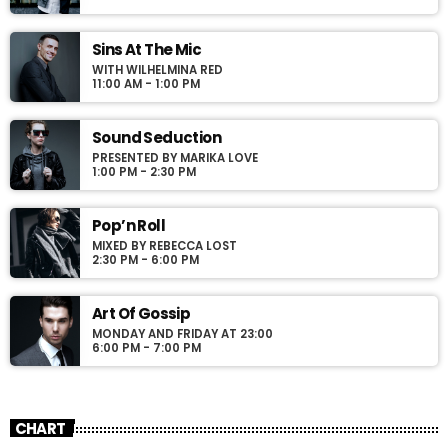
Curabitur id lacus felis. Sed justo mauris, auctor eget tellus nec,
pellentesque varius mauris. Sed eu congue nulla, et tincidunt
justo. Aliquam semper faucibus odio id varius. Suspendisse
Sins At The Mic
varius laoreet sodales.
WITH WILHELMINA RED
11:00 AM - 1:00 PM
Sound Seduction
PRESENTED BY MARIKA LOVE
1:00 PM - 2:30 PM
Pop’n Roll
MIXED BY REBECCA LOST
2:30 PM - 6:00 PM
Art Of Gossip
MONDAY AND FRIDAY AT 23:00
6:00 PM - 7:00 PM
CHART