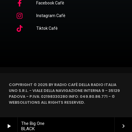
Facebook Cafè
Instagram Cafè
Tiktok Cafè
COPYRIGHT © 2025 BY RADIO CAFÈ DELLA RADIO ITALIA
UNO S.R.L. - VIALE DELLA NAVIGAZIONE INTERNA 9 - 35129
PADOVA - P.IVA: 02198330280 INFO: 049.80.86.771 - ©
WEBSOLUTIONS ALL RIGHTS RESERVED.
The Big One
play_arrow
keyboard_arrow_right
BLACK