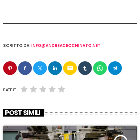
SCRITTO DA:
INFO@ANDREACECCHINATO.NET
email
RATE IT
POST SIMILI