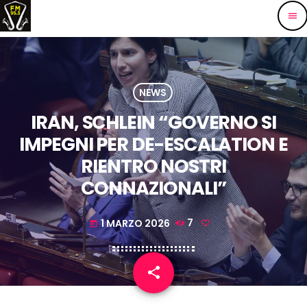
menu
NEWS
IRAN, SCHLEIN “GOVERNO SI
IMPEGNI PER DE-ESCALATION E
RIENTRO NOSTRI
CONNAZIONALI”
1 MARZO 2026
7
today
share
email