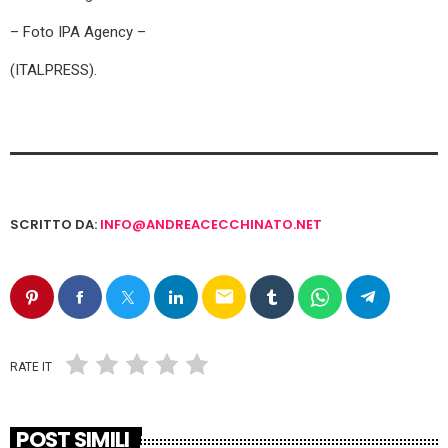
– Foto IPA Agency –
(ITALPRESS).
SCRITTO DA:
INFO@ANDREACECCHINATO.NET
email
RATE IT
POST SIMILI