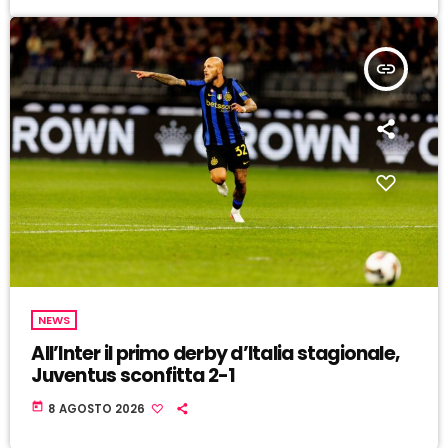
insert_link
NEWS
All’Inter il primo derby d’Italia stagionale,
Juventus sconfitta 2-1
today
8 AGOSTO 2026