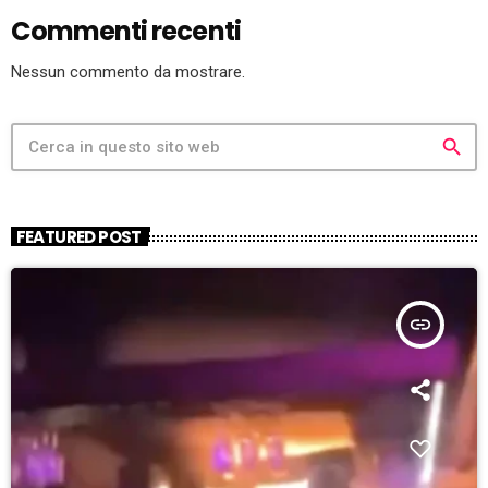
Commenti recenti
Nessun commento da mostrare.
search
FEATURED POST
insert_link