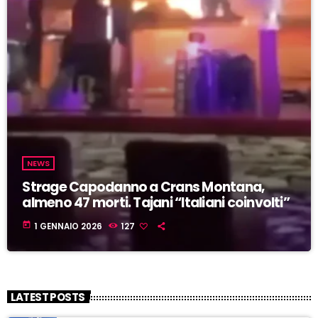
NEWS
Strage Capodanno a Crans Montana,
almeno 47 morti. Tajani “Italiani coinvolti”
today
1 GENNAIO 2026
127
LATEST POSTS