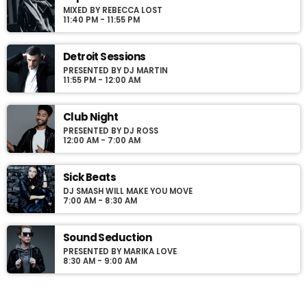
MIXED BY REBECCA LOST
Podcasts, Articles and Charts by simply choosing a category.
11:40 PM - 11:55 PM
Curabitur id lacus felis. Sed justo mauris, auctor eget tellus nec,
pellentesque varius mauris. Sed eu congue nulla, et tincidunt
justo. Aliquam semper faucibus odio id varius. Suspendisse
Detroit Sessions
varius laoreet sodales.
PRESENTED BY DJ MARTIN
11:55 PM - 12:00 AM
Club Night
PRESENTED BY DJ ROSS
12:00 AM - 7:00 AM
Sick Beats
DJ SMASH WILL MAKE YOU MOVE
7:00 AM - 8:30 AM
Sound Seduction
PRESENTED BY MARIKA LOVE
8:30 AM - 9:00 AM