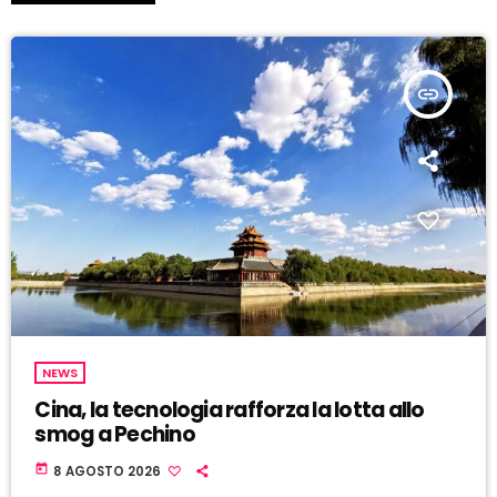
insert_link
NEWS
Cina, la tecnologia rafforza la lotta allo
smog a Pechino
today
8 AGOSTO 2026