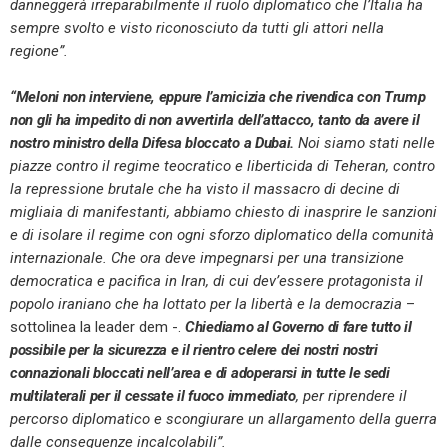
danneggerà irreparabilmente il ruolo diplomatico che l’Italia ha
sempre svolto e visto riconosciuto da tutti gli attori nella
regione”.
“Meloni non interviene, eppure l’amicizia che rivendica con Trump
non gli ha impedito di non avvertirla dell’attacco, tanto da avere il
nostro ministro della Difesa bloccato a Dubai.
Noi siamo stati nelle
piazze contro il regime teocratico e liberticida di Teheran, contro
la repressione brutale che ha visto il massacro di decine di
migliaia di manifestanti, abbiamo chiesto di inasprire le sanzioni
e di isolare il regime con ogni sforzo diplomatico della comunità
internazionale. Che ora deve impegnarsi per una transizione
democratica e pacifica in Iran, di cui dev’essere protagonista il
popolo iraniano che ha lottato per la libertà e la democrazia
–
sottolinea la leader dem -.
Chiediamo al Governo di fare tutto il
possibile per la sicurezza e il rientro celere dei nostri nostri
connazionali bloccati nell’area e di adoperarsi in tutte le sedi
multilaterali per il cessate il fuoco immediato
, per riprendere il
percorso diplomatico e scongiurare un allargamento della guerra
dalle conseguenze incalcolabili”.