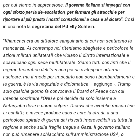
per cui siamo in apprensione.
Il governo italiano si impegni con
ogni sforzo per la de-escalation, per fermare gli attacchi e per
riportare al più presto i nostri connazionali a casa e al sicuro”.
Così
in una nota la
segretaria del Pd Elly Schlein.
“
Khamenei era un dittatore sanguinario di cui non sentiremo la
mancanza. Al contempo noi riteniamo sbagliate e pericolose le
azioni militari unilaterali che violano il diritto internazionale e
scavalcano ogni sede multilaterale. Siamo tutti convinti che il
regime teocratico dell’Iran non possa sviluppare un’arma
nucleare, ma il modo per impedirlo non sono i bombardamenti e
la guerra, è la via negoziale e diplomatica
– aggiunge -.
Trump
solo qualche giorno fa convocava il Board of Peace con cui
intende sostituire l’ONU e poi decide da solo insieme a
Netanyahu dove e come colpire. Diceva che avrebbe messo fine
ai conflitti, e invece produce caos e apre la strada a una
pericolosa spirale di guerra dai risvolti imprevedibili su tutta la
regione e anche sulla fragile tregua a Gaza. Il governo italiano
non può rimanere schiacciato sull’amministrazione USA, o