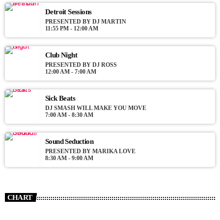
justo. Aliquam semper faucibus odio id varius. Suspendisse
Detroit Sessions
varius laoreet sodales.
PRESENTED BY DJ MARTIN
11:55 PM - 12:00 AM
Club Night
PRESENTED BY DJ ROSS
12:00 AM - 7:00 AM
Sick Beats
DJ SMASH WILL MAKE YOU MOVE
7:00 AM - 8:30 AM
Sound Seduction
PRESENTED BY MARIKA LOVE
8:30 AM - 9:00 AM
CHART