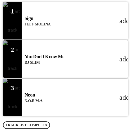
1
Sign
add
JEFF MOLINA
2
You Don't Know Me
add
DJ SLIM
3
Neon
add
N.O.R.M.A.
TRACKLIST COMPLETA