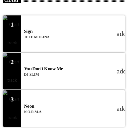
CHART
1
Sign
add
JEFF MOLINA
2
You Don't Know Me
add
DJ SLIM
3
Neon
add
N.O.R.M.A.