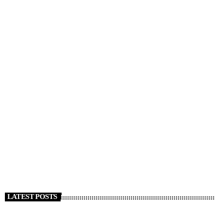
NEWS
Strage Capodanno a Crans Montana, almeno 47
morti. Tajani “Italiani coinvolti”
today
1 GENNAIO 2026
125
LATEST POSTS