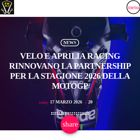
menu
NEWS
VELO E APRILIA RACING
RINNOVANO LA PARTNERSHIP
PER LA STAGIONE 2026 DELLA
MOTOGP
17 MARZO 2026
20
today
share
email