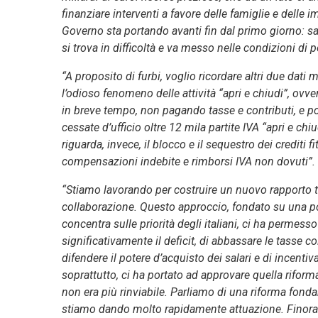
finanziare interventi a favore delle famiglie e delle i
Governo sta portando avanti fin dal primo giorno: sa
si trova in difficoltà e va messo nelle condizioni di 
“A proposito di furbi, voglio ricordare altri due dati 
l’odioso fenomeno delle attività “apri e chiudi”, ovv
in breve tempo, non pagando tasse e contributi, e p
cessate d’ufficio oltre 12 mila partite IVA “apri e chi
riguarda, invece, il blocco e il sequestro dei crediti fit
compensazioni indebite e rimborsi IVA non dovuti”.
“Stiamo lavorando per costruire un nuovo rapporto tra 
collaborazione. Questo approccio, fondato su una pol
concentra sulle priorità degli italiani, ci ha permesso 
significativamente il deficit, di abbassare le tasse col
difendere il potere d’acquisto dei salari e di incentiv
soprattutto, ci ha portato ad approvare quella riform
non era più rinviabile. Parliamo di una riforma fon
stiamo dando molto rapidamente attuazione. Finora ab