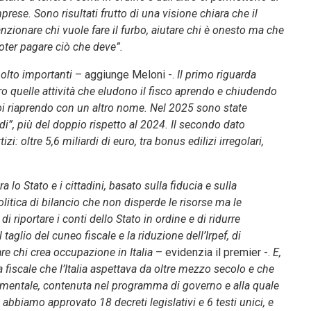
mprese. Sono risultati frutto di una visione chiara che il
nzionare chi vuole fare il furbo, aiutare chi è onesto ma che
poter pagare ciò che deve”.
molto importanti
– aggiunge Meloni -.
Il primo riguarda
ero quelle attività che eludono il fisco aprendo e chiudendo
oi riaprendo con un altro nome. Nel 2025 sono state
udi”, più del doppio rispetto al 2024. Il secondo dato
tizi: oltre 5,6 miliardi di euro, tra bonus edilizi irregolari,
lo Stato e i cittadini, basato sulla fiducia e sulla
itica di bilancio che non disperde le risorse ma le
di riportare i conti dello Stato in ordine e di ridurre
 taglio del cuneo fiscale e la riduzione dell’Irpef, di
are chi crea occupazione in Italia
– evidenzia il premier -.
E,
a fiscale che l’Italia aspettava da oltre mezzo secolo e che
damentale, contenuta nel programma di governo e alla quale
biamo approvato 18 decreti legislativi e 6 testi unici, e