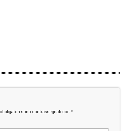
Kong
today
5 AGOSTO 2026
2
i obbligatori sono contrassegnati con *