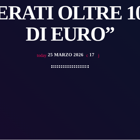
ERATI OLTRE 1
DI EURO”
25 MARZO 2026
17
today