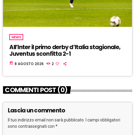
NEWS
All’Inter il primo derby d’Italia stagionale,
Juventus sconfitta 2-1
today
8 AGOSTO 2026
2
COMMENTI POST (0)
Lascia un commento
Il tuo indirizzo email non sarà pubblicato. I campi obbligatori
sono contrassegnati con *