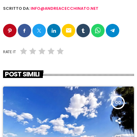
SCRITTO DA:
INFO@ANDREACECCHINATO.NET
email
RATE IT
POST SIMILI
insert_link