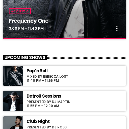
ACOUSTIC
Frequency One
more_vert
3:00 PM - 11:40 PM
Frequency One
close
Mixed by Dj Monster
UPCOMING SHOWS
For every Show page the timetable is auomatically generated
Pop’n Roll
from the schedule, and you can set automatic carousels of
MIXED BY REBECCA LOST
Podcasts, Articles and Charts by simply choosing a category.
11:40 PM - 11:55 PM
Curabitur id lacus felis. Sed justo mauris, auctor eget tellus nec,
pellentesque varius mauris. Sed eu congue nulla, et tincidunt
justo. Aliquam semper faucibus odio id varius. Suspendisse
Detroit Sessions
varius laoreet sodales.
PRESENTED BY DJ MARTIN
11:55 PM - 12:00 AM
Club Night
PRESENTED BY DJ ROSS