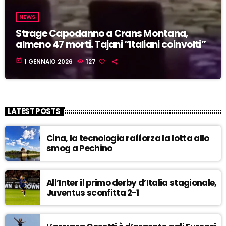
NEWS
Strage Capodanno a Crans Montana,
almeno 47 morti. Tajani “Italiani coinvolti”
today
1 GENNAIO 2026
127
LATEST POSTS
Cina, la tecnologia rafforza la lotta allo
smog a Pechino
All’Inter il primo derby d’Italia stagionale,
Juventus sconfitta 2-1