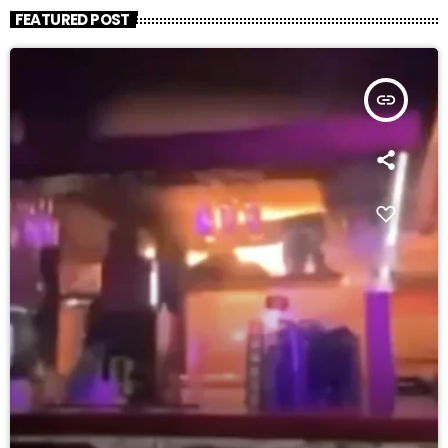
FEATURED POST
insert_link