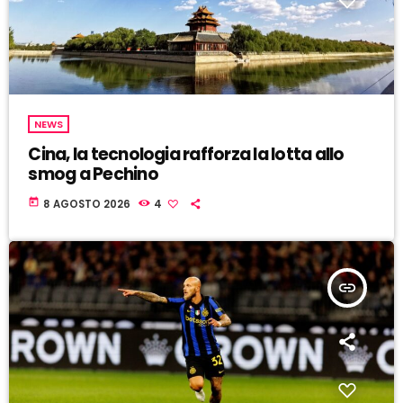
NEWS
Cina, la tecnologia rafforza la lotta allo
smog a Pechino
today
8 AGOSTO 2026
4
insert_link