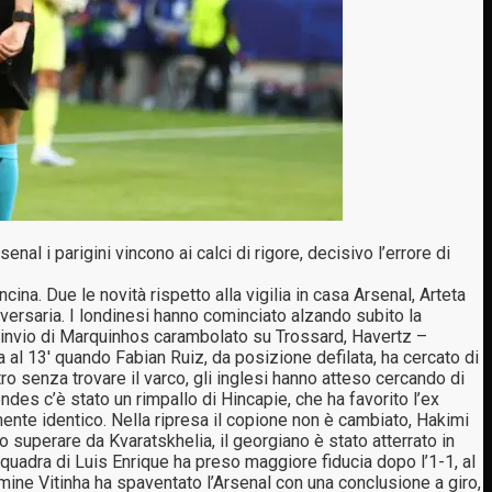
i parigini vincono ai calci di rigore, decisivo l’errore di
. Due le novità rispetto alla vigilia in casa Arsenal, Arteta
vversaria. I londinesi hanno cominciato alzando subito la
n rinvio di Marquinhos carambolato su Trossard, Havertz –
a al 13′ quando Fabian Ruiz, da posizione defilata, ha cercato di
 senza trovare il varco, gli inglesi hanno atteso cercando di
ndes c’è stato un rimpallo di Hincapie, che ha favorito l’ex
amente identico. Nella ripresa il copione non è cambiato, Hakimi
 superare da Kvaratskhelia, il georgiano è stato atterrato in
quadra di Luis Enrique ha preso maggiore fiducia dopo l’1-1, al
rmine Vitinha ha spaventato l’Arsenal con una conclusione a giro,