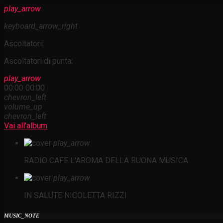
play_arrow
keyboard_arrow_right
Ascoltatori:
Ascoltatori di punta:
play_arrow
00:00
00:00
chevron_left
volume_up
chevron_left
Vai all'album
play_arrow
RADIO CAFE
L'AROMA DELLA BUONA MUSICA
play_arrow
IN SALUTE
NICOLETTA RIZZI
MUSIC_NOTE