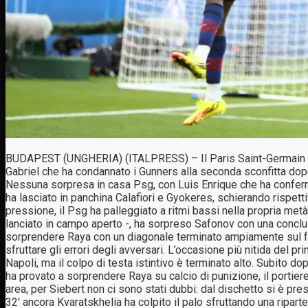
BUDAPEST (UNGHERIA) (ITALPRESS) – Il Paris Saint-Germain vince
Gabriel che ha condannato i Gunners alla seconda sconfitta dop
Nessuna sorpresa in casa Psg, con Luis Enrique che ha conferma
ha lasciato in panchina Calafiori e Gyokeres, schierando rispett
pressione, il Psg ha palleggiato a ritmi bassi nella propria me
lanciato in campo aperto -, ha sorpreso Safonov con una conclusi
sorprendere Raya con un diagonale terminato ampiamente sul fond
sfruttare gli errori degli avversari. L’occasione più nitida del
Napoli, ma il colpo di testa istintivo è terminato alto. Subito d
ha provato a sorprendere Raya su calcio di punizione, il portier
area, per Siebert non ci sono stati dubbi: dal dischetto si è p
32′ ancora Kvaratskhelia ha colpito il palo sfruttando una ripar