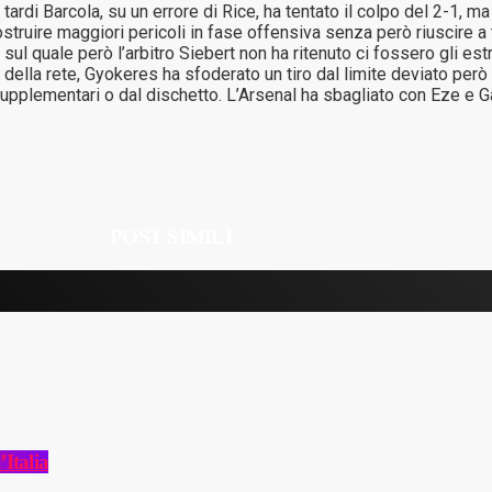
 tardi Barcola, su un errore di Rice, ha tentato il colpo del 2-1, m
ruire maggiori pericoli in fase offensiva senza però riuscire a tr
ul quale però l’arbitro Siebert non ha ritenuto ci fossero gli es
lla rete, Gyokeres ha sfoderato un tiro dal limite deviato però in 
plementari o dal dischetto. L’Arsenal ha sbagliato con Eze e Gabr
POST SIMILI
’Italia