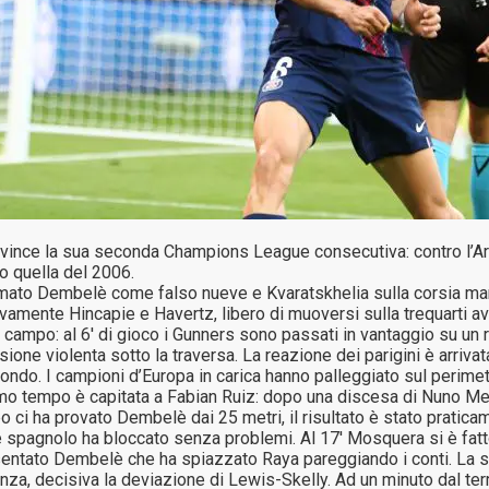
 la sua seconda Champions League consecutiva: contro l’Arsenal 
o quella del 2006.
to Dembelè come falso nueve e Kvaratskhelia sulla corsia mancina
ivamente Hincapie e Havertz, libero di muoversi sulla trequarti a
tà campo: al 6′ di gioco i Gunners sono passati in vantaggio su u
one violenta sotto la traversa. La reazione dei parigini è arrivat
o. I campioni d’Europa in carica hanno palleggiato sul perimetro
 primo tempo è capitata a Fabian Ruiz: dopo una discesa di Nuno Me
opo ci ha provato Dembelè dai 25 metri, il risultato è stato pratic
e spagnolo ha bloccato senza problemi. Al 17′ Mosquera si è fatto
resentato Dembelè che ha spiazzato Raya pareggiando i conti. La s
tenza, decisiva la deviazione di Lewis-Skelly. Ad un minuto dal te