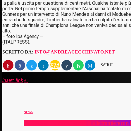
la palla è uscita per questione di centimetri. Qualche istante più
porta. Nel primo tempo supplementare l’Arsenal ha tentato di cost
Gunners per un intervento di Nuno Mendes ai danni di Madueke s
entrambe le squadre, Timber ha calciato ma ha colpito l’esterno de
anni che una finale di Champions League non veniva decisa ai sup
alto.
– foto Ipa Agency –
(ITALPRESS).
SCRITTO DA:
INFO@ANDREACECCHINATO.NET
EMAIL
RATE IT
insert_link
NEWS
La Spagna ripristina i controlli alle frontiere con l