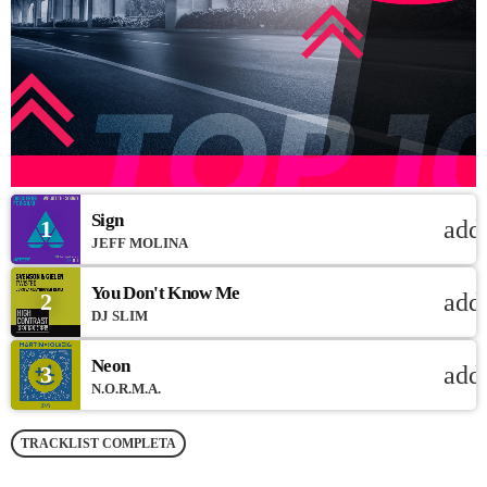
Sign
1
add
JEFF MOLINA
You Don't Know Me
2
add
DJ SLIM
Neon
3
add
N.O.R.M.A.
TRACKLIST COMPLETA