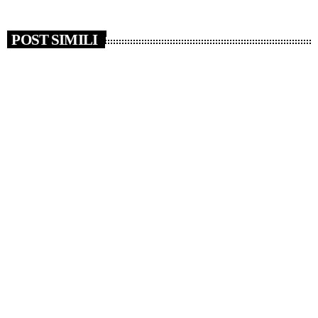
POST SIMILI
insert_link
NEWS
Campi Flegrei, Musumeci “Al lavoro per ridurre