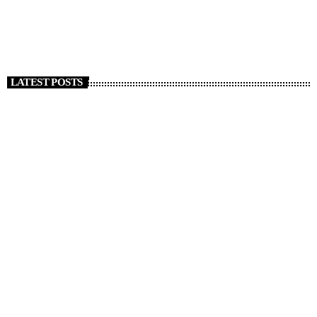
today
1 GENNAIO 2026
126
LATEST POSTS