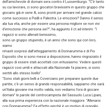
dell’amichevole di domani sera contro il Lussemburgo. “C’è tanto
su cui lavorare, ci sono giocatori bravissimi in questo gruppo che
giocano già in serie A, sono pronti per arrivare nel grande calcio
come successo a Pisilli e Palestra. Le emozioni? Danno il senso
ala tua vita, anche per essere una persona migliore se non vivi
d’emozione che persona sei?”, ha aggiunto il ct ad interim. “I
ragazzi si sono allenati benissimo,
sono un gruppo stupendo, è un anno che sono qui con loro,
siamo
rimasti sorpresi dall’atteggiamento di Donnarumma e di Pio
Esposito che si sono messi a disposizione, hanno ringraziato il
gruppo di essere stati accettati con entusiasmo. Vedere questi
ragazzi cosi umili e attaccati alla Nazionale fa piacere, si sono
sentiti allo stesso livello”.
“Sono stati giorni belli a Coverciano per preparare queste due
partite, c’è un senso di grande responsabilità, sappiamo che sarà
un’Italia giovane ma molto valida, non vediamo l’ora di giocare
domani” le parole del centrocampista del Sassuolo Luca Lipani,
alla sua prima esperienza con la nazionale maggiore. “Allenarsi
con Donnarumma? Fa effetto perchè è un motivo di orgoglio