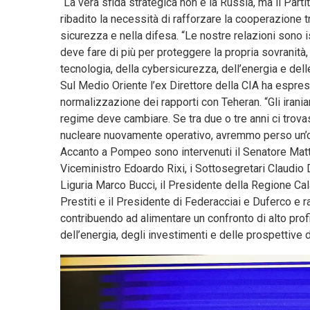
“La vera sfida strategica non è la Russia, ma il Par
ribadito la necessità di rafforzare la cooperazione tr
sicurezza e nella difesa. “Le nostre relazioni sono is
deve fare di più per proteggere la propria sovranità, 
tecnologia, della cybersicurezza, dell’energia e delle 
Sul Medio Oriente l’ex Direttore della CIA ha espress
normalizzazione dei rapporti con Teheran. “Gli irania
regime deve cambiare. Se tra due o tre anni ci tro
nucleare nuovamente operativo, avremmo perso un’o
Accanto a Pompeo sono intervenuti il Senatore Matte
Viceministro Edoardo Rixi, i Sottosegretari Claudio
Liguria Marco Bucci, il Presidente della Regione Ca
Prestiti e il Presidente di Federacciai e Duferco e 
contribuendo ad alimentare un confronto di alto profi
dell’energia, degli investimenti e delle prospettive 