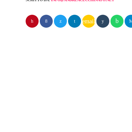
email
POST SIMILI
insert_lin