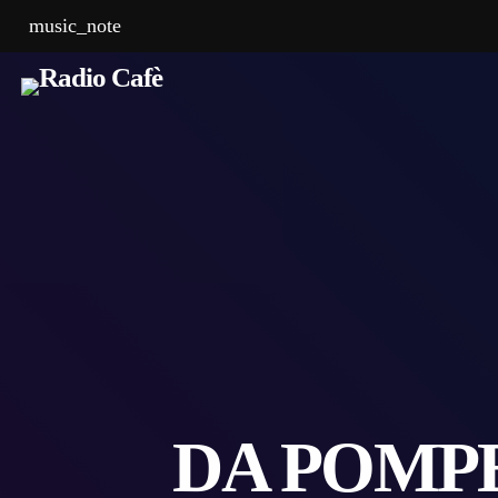
music_note
DA POMP