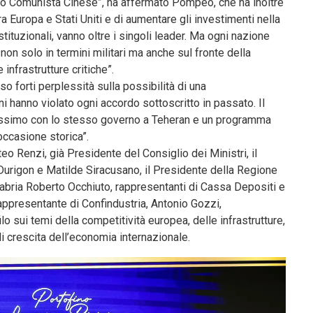
tito Comunista Cinese”, ha affermato Pompeo, che ha inoltre
a Europa e Stati Uniti e di aumentare gli investimenti nella
tituzionali, vanno oltre i singoli leader. Ma ogni nazione
non solo in termini militari ma anche sul fronte della
infrastrutture critiche”.
o forti perplessità sulla possibilità di una
ni hanno violato ogni accordo sottoscritto in passato. Il
vassimo con lo stesso governo a Teheran e un programma
ccasione storica”.
o Renzi, già Presidente del Consiglio dei Ministri, il
 Durigon e Matilde Siracusano, il Presidente della Regione
labria Roberto Occhiuto, rappresentanti di Cassa Depositi e
rappresentante di Confindustria, Antonio Gozzi,
lo sui temi della competitività europea, delle infrastrutture,
di crescita dell’economia internazionale.