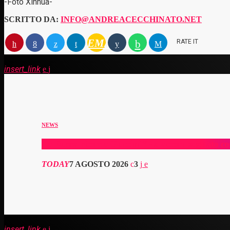
-Foto Xinhua-
SCRITTO DA:
INFO@ANDREACECCHINATO.NET
EMAIL
RATE IT
insert_link
NEWS
La Russa ricorda Guccini “Ha accompagnato con 
TODAY
7 AGOSTO 2026
3
insert_link