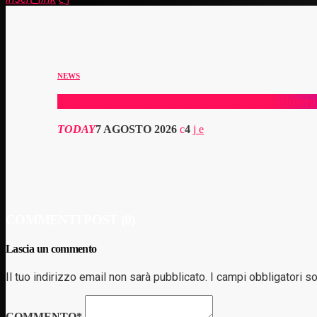
NEWS
Sui social FdI e M5S guidano classifica per inter
TODAY
7 AGOSTO 2026
4
COMMENTI POST (0)
Lascia un commento
Il tuo indirizzo email non sarà pubblicato. I campi obbligatori 
COMMENTO*