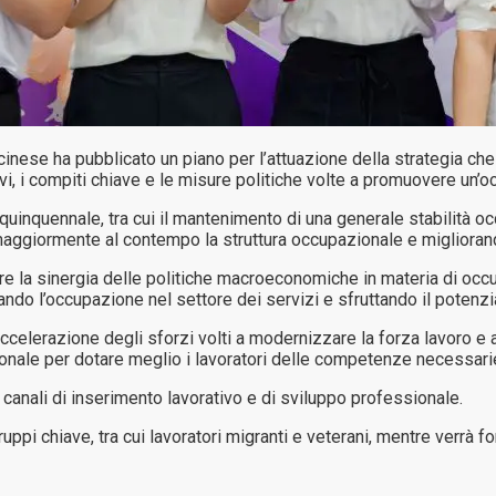
se ha pubblicato un piano per l’attuazione della strategia che a
, i compiti chiave e le misure politiche volte a promuovere un’oc
 quinquennale, tra cui il mantenimento di una generale stabilità o
aggiormente al contempo la struttura occupazionale e migliorando 
are la sinergia delle politiche macroeconomiche in materia di occu
ando l’occupazione nel settore dei servizi e sfruttando il potenz
’accelerazione degli sforzi volti a modernizzare la forza lavoro e
onale per dotare meglio i lavoratori delle competenze necessari
e i canali di inserimento lavorativo e di sviluppo professionale.
ruppi chiave, tra cui lavoratori migranti e veterani, mentre verrà f