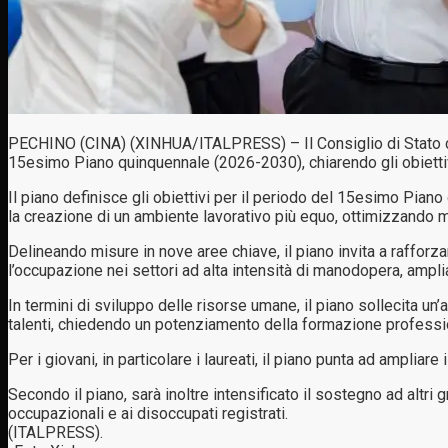
PECHINO (CINA) (XINHUA/ITALPRESS) – Il Consiglio di Stato cine
15esimo Piano quinquennale (2026-2030), chiarendo gli obiettivi
Il piano definisce gli obiettivi per il periodo del 15esimo Piano
la creazione di un ambiente lavorativo più equo, ottimizzando m
Delineando misure in nove aree chiave, il piano invita a rafforz
l’occupazione nei settori ad alta intensità di manodopera, ampli
In termini di sviluppo delle risorse umane, il piano sollecita un
talenti, chiedendo un potenziamento della formazione professi
Per i giovani, in particolare i laureati, il piano punta ad ampliar
Secondo il piano, sarà inoltre intensificato il sostegno ad altri g
occupazionali e ai disoccupati registrati.
(ITALPRESS).