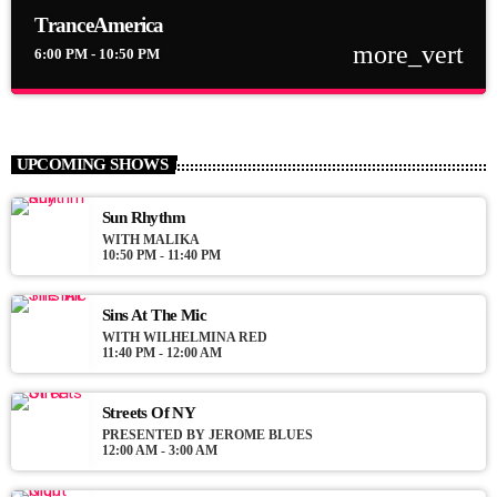
TranceAmerica
more_vert
6:00 PM - 10:50 PM
close
TranceAmerica
Mixed by Thomas Grey
UPCOMING SHOWS
For every Show page the timetable is auomatically generated
from the schedule, and you can set automatic carousels of
Sun Rhythm
Podcasts, Articles and Charts by simply choosing a category.
WITH MALIKA
10:50 PM - 11:40 PM
Curabitur id lacus felis. Sed justo mauris, auctor eget tellus nec,
pellentesque varius mauris. Sed eu congue nulla, et tincidunt
justo. Aliquam semper faucibus odio id varius. Suspendisse
Sins At The Mic
varius laoreet sodales.
WITH WILHELMINA RED
11:40 PM - 12:00 AM
Streets Of NY
PRESENTED BY JEROME BLUES
12:00 AM - 3:00 AM