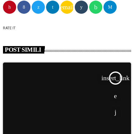
email
RATE IT
POST SIMILI
insert_link