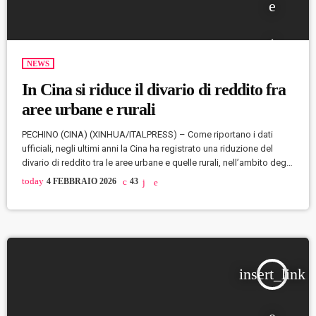
NEWS
In Cina si riduce il divario di reddito fra
aree urbane e rurali
PECHINO (CINA) (XINHUA/ITALPRESS) – Come riportano i dati
ufficiali, negli ultimi anni la Cina ha registrato una riduzione del
divario di reddito tra le aree urbane e quelle rurali, nell’ambito degli
sforzi per aumentare il reddito degli agricoltori. Il rapporto di
today
4 FEBBRAIO 2026
43
reddito urbano-rurale è diminuito a 2,31:1 nel 2025, in calo rispetto
al 2,56:1 del 2020, come dichiarato mercoledì in conferenza
stampa da Han Wenxiu, a capo dell’Ufficio del Gruppo […]
insert_link