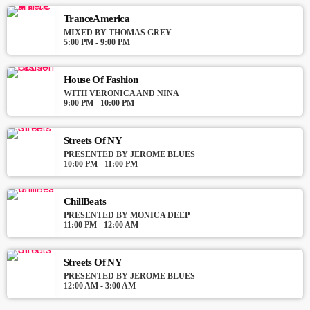
For every Show page the timetable is auomatically generated
from the schedule, and you can set automatic carousels of
TranceAmerica
Podcasts, Articles and Charts by simply choosing a category.
MIXED BY THOMAS GREY
5:00 PM - 9:00 PM
Curabitur id lacus felis. Sed justo mauris, auctor eget tellus nec,
pellentesque varius mauris. Sed eu congue nulla, et tincidunt
justo. Aliquam semper faucibus odio id varius. Suspendisse
House Of Fashion
varius laoreet sodales.
WITH VERONICA AND NINA
9:00 PM - 10:00 PM
Streets Of NY
PRESENTED BY JEROME BLUES
10:00 PM - 11:00 PM
ChillBeats
PRESENTED BY MONICA DEEP
11:00 PM - 12:00 AM
Streets Of NY
PRESENTED BY JEROME BLUES
12:00 AM - 3:00 AM