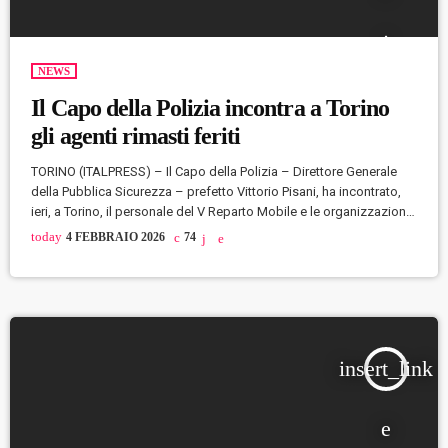
NEWS
Il Capo della Polizia incontra a Torino
gli agenti rimasti feriti
TORINO (ITALPRESS) – Il Capo della Polizia – Direttore Generale
della Pubblica Sicurezza – prefetto Vittorio Pisani, ha incontrato,
ieri, a Torino, il personale del V Reparto Mobile e le organizzazioni
sindacali provinciali della Polizia di Stato. Si è intrattenuto, in
today
4 FEBBRAIO 2026
74
particolare, con gli agenti rimasti feriti durante la manifestazione
dello scorso 31 gennaio, ai quali ha testimoniato la vicinanza
dell’Amministrazione.Pisani era accompagnato dal Prefetto Renato
Cortese, Direttore Centrale per […]
insert_link