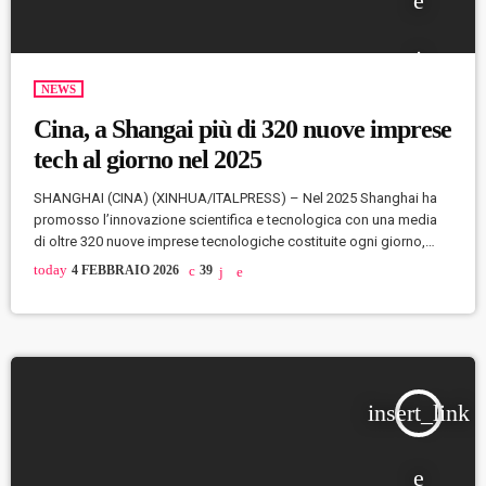
NEWS
Cina, a Shangai più di 320 nuove imprese
tech al giorno nel 2025
SHANGHAI (CINA) (XINHUA/ITALPRESS) – Nel 2025 Shanghai ha
promosso l’innovazione scientifica e tecnologica con una media
di oltre 320 nuove imprese tecnologiche costituite ogni giorno,
come emerso dalla sessione annuale in corso dell’assemblea
today
4 FEBBRAIO 2026
39
municipale del popolo. Secondo il rapporto sul lavoro del governo
municipale, la spesa di Shanghai in ricerca e sviluppo come quota
del PIL ha raggiunto circa il 4,5% nel 2025. Lo scorso anno, il valore
totale della […]
insert_link