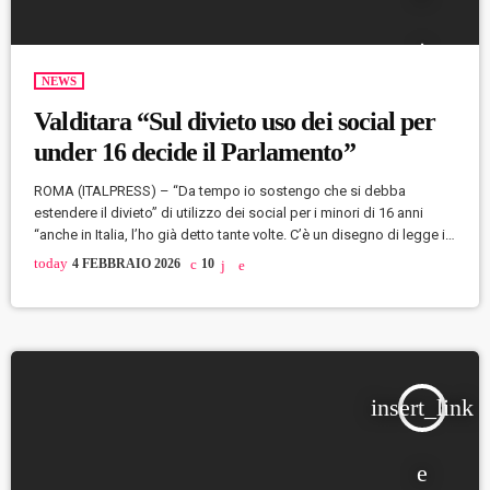
NEWS
Valditara “Sul divieto uso dei social per
under 16 decide il Parlamento”
ROMA (ITALPRESS) – “Da tempo io sostengo che si debba
estendere il divieto” di utilizzo dei social per i minori di 16 anni
“anche in Italia, l’ho già detto tante volte. C’è un disegno di legge in
Parlamento, decide il Parlamento”. Così il ministro dell’Istruzione e
today
4 FEBBRAIO 2026
10
del Merito, Giuseppe Valditara, a margine di una conferenza
stampa della Lega sul referendum sulla giustizia.(ITALPRESS).-
Foto Ipa Agency-
insert_link