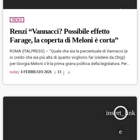
NEWS
Renzi “Vannacci? Possibile effetto
Farage, la coperta di Meloni è corta”
ROMA (ITALPRESS) – “Quale che sia la percentuale di Vannacci (e
io credo che sia più alta di quanto vogliono far credere da Chigi)
per Giorgia Meloni c’è la prima grana politica della legislatura. Per
la prima volta si rompe un pezzo della sua coalizione che aveva
today
4 FEBBRAIO 2026
13
fatto dell’unità la propria forza” così Matteo Renzi in una intervista
a Il Foglio. “Vannacci sta a Farage come Meloni stava a Sunak. […]
insert_link