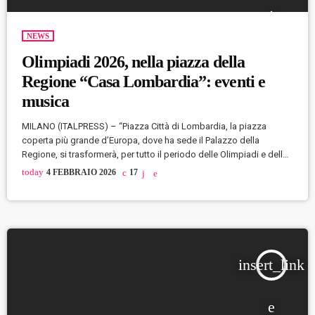
NEWS
Olimpiadi 2026, nella piazza della
Regione “Casa Lombardia”: eventi e
musica
MILANO (ITALPRESS) – “Piazza Città di Lombardia, la piazza
coperta più grande d’Europa, dove ha sede il Palazzo della
Regione, si trasformerà, per tutto il periodo delle Olimpiadi e delle
Paralimpiadi invernali 2026, in “Casa Lombardia”. Un punto di
today
4 FEBBRAIO 2026
17
riferimento per vivere in maniera particolare un evento che entrerà a
pieno titolo nella storia del nostro Paese”. Lo afferma il presidente
Attilio Fontana comunicando che, dal 5 febbraio al 15 […]
insert_link