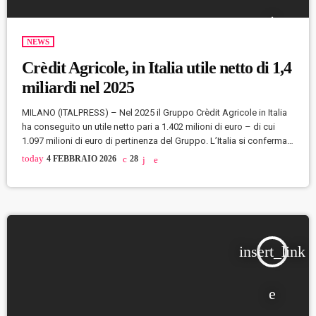
NEWS
Crèdit Agricole, in Italia utile netto di 1,4
miliardi nel 2025
MILANO (ITALPRESS) – Nel 2025 il Gruppo Crèdit Agricole in Italia
ha conseguito un utile netto pari a 1.402 milioni di euro – di cui
1.097 milioni di euro di pertinenza del Gruppo. L’Italia si conferma
così come secondo mercato domestico del Gruppo Crèdit
today
4 FEBBRAIO 2026
28
Agricole, con un contributo che rappresenta il 14% degli utili
complessivi. L’attività del Gruppo in Italia ha mostrato durante
l’anno solidità, resilienza e capacità di crescita […]
insert_link