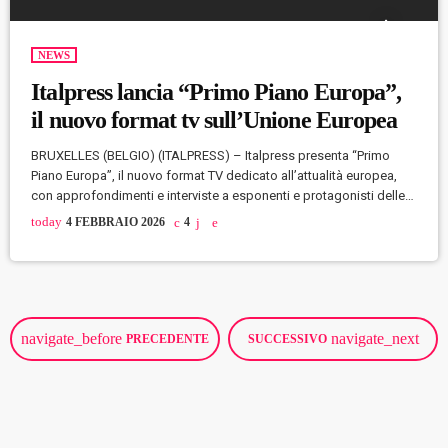
NEWS
Italpress lancia “Primo Piano Europa”,
il nuovo format tv sull’Unione Europea
BRUXELLES (BELGIO) (ITALPRESS) – Italpress presenta “Primo
Piano Europa”, il nuovo format TV dedicato all’attualità europea,
con approfondimenti e interviste a esponenti e protagonisti delle
istituzioni e della politica dell’Unione. A guidare il racconto e il
today
4 FEBBRAIO 2026
4
confronto dagli studi di Bruxelles Claudio Brachino, con l’obiettivo
di offrire chiavi di lettura chiare e strumenti di comprensione sui
principali dossier. In ogni episodio è previsto un contributo di SWG
e Polling Europe, […]
navigate_before
navigate_next
PRECEDENTE
SUCCESSIVO