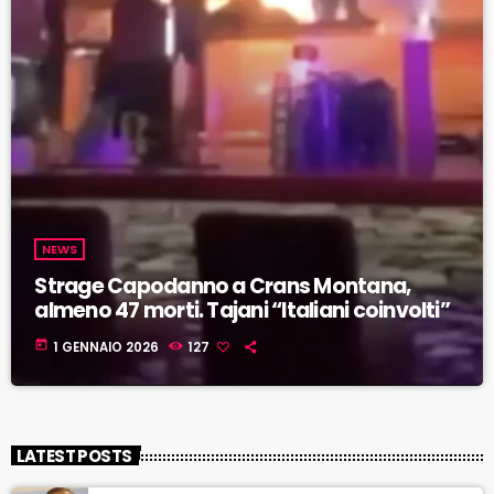
NEWS
Strage Capodanno a Crans Montana,
almeno 47 morti. Tajani “Italiani coinvolti”
today
1 GENNAIO 2026
127
LATEST POSTS