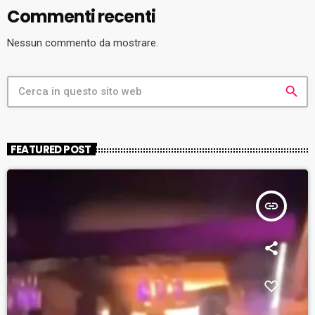
Commenti recenti
Nessun commento da mostrare.
search
FEATURED POST
insert_link