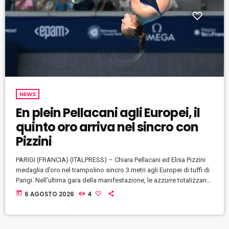
NEWS
En plein Pellacani agli Europei, il
quinto oro arriva nel sincro con
Pizzini
PARIGI (FRANCIA) (ITALPRESS) – Chiara Pellacani ed Elisa Pizzini
medaglia d’oro nel trampolino sincro 3 metri agli Europei di tuffi di
Parigi. Nell’ultima gara della manifestazione, le azzurre totalizzano
308.07 punti e precedono l’Ucraina di Ksenila Bochek e Diana
today
6 AGOSTO 2026
4
Karnafel, argento con 278.40 punti. Il bronzo va alle tedesche di
Lena Corona Hentschel e Jette Muller (274.59 punti). Clamoroso
ritiro per la Gran Bretagna, principale avversaria dell’Italia per il