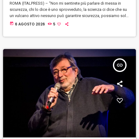
ROMA (ITALPRESS) – “Non mi sentirete più parlare di messa in
sicurezza, chi lo dice è uno sprovveduto, la scienza ci dice che su
un vulcano attivo nessuno può garantire sicurezza, possiamo solo
lavorare per ridurne l’esposizione al rischio, nessuno può
today
6 AGOSTO 2026
5
conoscere quale può essere la reazione del vulcano”. Lo ha detto
Nello Musumeci, ministro per la Protezione civile e le politiche del
mare, nel corso dell’informativa alla Camera sui […]
insert_link