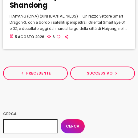
Shandong
HAIYANG (CINA) (XINHUA/ITALPRESS) – Un razzo vettore Smart
Dragon-3, con a bordo i satelliti iperspettrali Oriental Smart Eye 01
e 02, è decollato oggi dal mare al largo della città di Haiyang, nella
provincia orientale cinese dello Shandong. I satelliti sono entrati
today
5 AGOSTO 2026
6
nelle orbite previste. La missione di lancio in mare aperto è stata
condotta dal Centro di lancio satellitare di Taiyuan.(ITALPRESS).–
Foto Xinhua –
PRECEDENTE
SUCCESSIVO
navigate_before
navigate_next
CERCA
CERCA