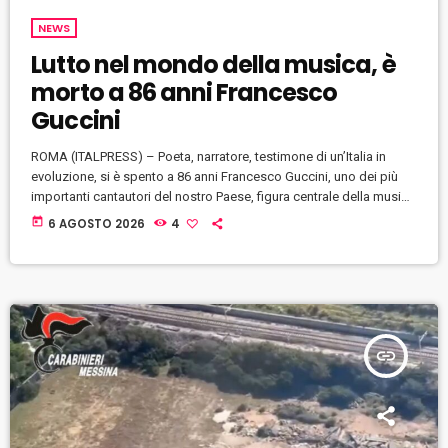
NEWS
Lutto nel mondo della musica, è
morto a 86 anni Francesco
Guccini
ROMA (ITALPRESS) – Poeta, narratore, testimone di un’Italia in
evoluzione, si è spento a 86 anni Francesco Guccini, uno dei più
importanti cantautori del nostro Paese, figura centrale della musica
d’autore del Novecento. “Questa mattina, a Pavana, circondato
today
6 AGOSTO 2026
4
dall’affetto della moglie Raffaella, della figlia Teresa e dei familiari
si è spento, a 86 anni, Francesco Guccini. Nel rispetto delle sue
volontà, le esequie si svolgeranno nei prossimi giorni e in […]
insert_link