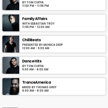
BY TOM CUFFIA
Podcasts, Articles and Charts by simply choosing a category.
11:50 PM - 11:55 PM
Curabitur id lacus felis. Sed justo mauris, auctor eget tellus nec,
pellentesque varius mauris. Sed eu congue nulla, et tincidunt
justo. Aliquam semper faucibus odio id varius. Suspendisse
Family Affairs
varius laoreet sodales.
WITH SEBASTIAN TROY
11:55 PM - 12:00 AM
ChillBeats
PRESENTED BY MONICA DEEP
12:00 AM - 5:00 AM
Dance Hits
BY TOM CUFFIA
5:00 AM - 6:00 AM
TranceAmerica
MIXED BY THOMAS GREY
6:00 AM - 8:00 AM