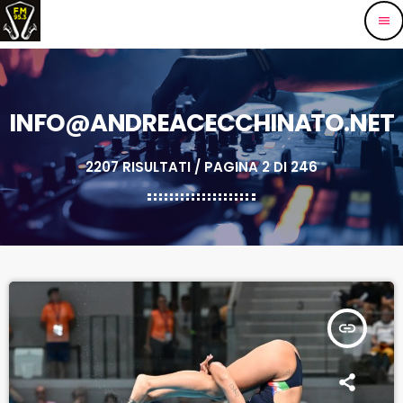
menu
INFO@ANDREACECCHINATO.NET
2207 RISULTATI / PAGINA 2 DI 246
insert_link