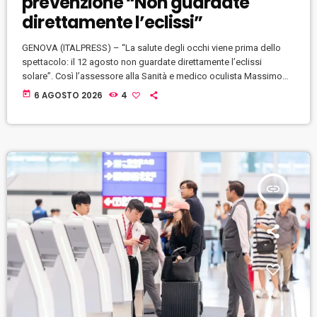
prevenzione “Non guardate
direttamente l’eclissi”
GENOVA (ITALPRESS) – “La salute degli occhi viene prima dello
spettacolo: il 12 agosto non guardate direttamente l’eclissi
solare”. Così l’assessore alla Sanità e medico oculista Massimo
Nicolò, in vista della totale eclissi solare del prossimo 12 agosto
today
6 AGOSTO 2026
4
lancia un’iniziativa di sensibilizzazione e invita tutte le Regioni
italiane a diffondere un messaggio unitario di prevenzione.
“L’eclissi è un evento di grande fascino – continua Nicolò -, ma
non bisogna dimenticare […]
insert_link