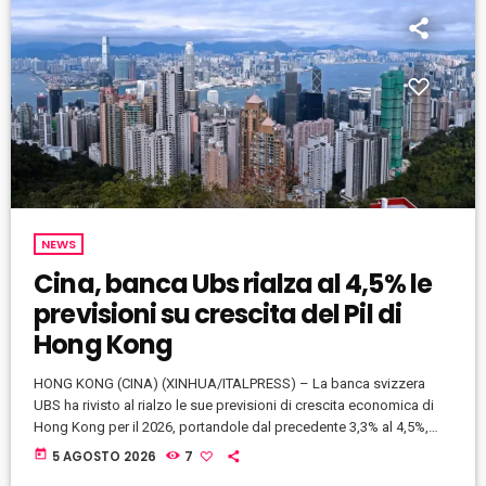
NEWS
Cina, banca Ubs rialza al 4,5% le
previsioni su crescita del Pil di
Hong Kong
HONG KONG (CINA) (XINHUA/ITALPRESS) – La banca svizzera
UBS ha rivisto al rialzo le sue previsioni di crescita economica di
Hong Kong per il 2026, portandole dal precedente 3,3% al 4,5%,
alla luce del costante andamento positivo dell’economia. Lunedi la
today
5 AGOSTO 2026
7
banca ha affermato che le esportazioni ad alto valore aggiunto di