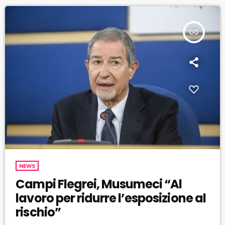
gradino […]
insert_link
NEWS
Campi Flegrei, Musumeci “Al
lavoro per ridurre l’esposizione al
rischio”