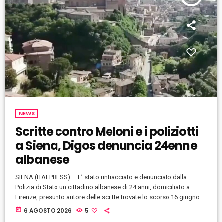
NEWS
Scritte contro Meloni e i poliziotti
a Siena, Digos denuncia 24enne
albanese
SIENA (ITALPRESS) – E’ stato rintracciato e denunciato dalla
Polizia di Stato un cittadino albanese di 24 anni, domiciliato a
Firenze, presunto autore delle scritte trovate lo scorso 16 giugno
sui muri della Galleria Metropolitan a Siena, contro il Presidente del
today
6 AGOSTO 2026
5
Consiglio e i poliziotti. A seguito della segnalazione giunta alla