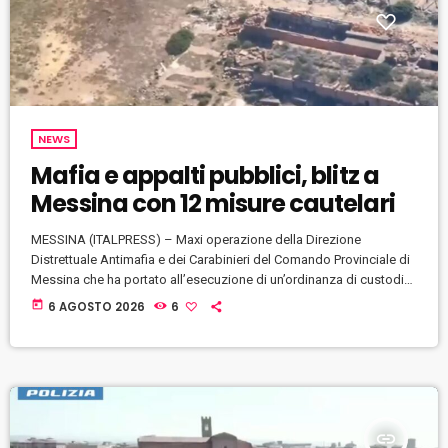
NEWS
Mafia e appalti pubblici, blitz a
Messina con 12 misure cautelari
MESSINA (ITALPRESS) – Maxi operazione della Direzione
Distrettuale Antimafia e dei Carabinieri del Comando Provinciale di
Messina che ha portato all’esecuzione di un’ordinanza di custodia
cautelare nei confronti di 12 persone, di cui 6 agli arresti domiciliari
today
6 AGOSTO 2026
6
e 6 colpite dal divieto temporaneo di contrarre con la Pubblica
Amministrazione. Gli indagati sono accusati a vario titolo di
associazione per delinquere, subappalto illecito, intestazione
fittizia di imprese, frode in pubbliche forniture […]
insert_link