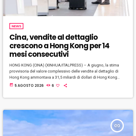
NEWS
Cina, vendite al dettaglio
crescono a Hong Kong per 14
mesi consecutivi
HONG KONG (CINA) (XINHUA/ITALPRESS) – A giugno, la stima
provvisoria del valore complessivo delle vendite al dettaglio di
Hong Kong ammontava a 31,5 miliardi di dollari di Hong Kong
(circa 4,01 miliardi di dollari statunitensi), con un aumento del 4,6%
today
5 AGOSTO 2026
6
su base annua, secondo i dati ufficiali pubblicati ieri. Nello stesso
mese, le vendite online hanno raggiunto i 3 miliardi di dollari di
Hong Kong, crescendo dell’11,6% su base annua […]
insert_link