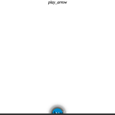
play_arrow
play_arrow
email
share