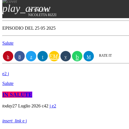
play_arrow
IN SALUTE
NICOLETTA RIZZI
EPISODIO DEL 25 05 2025
Salute
EMAIL
RATE IT
2
Salute
IN SALUTE
today
27 Luglio 2026
42
2
insert_link