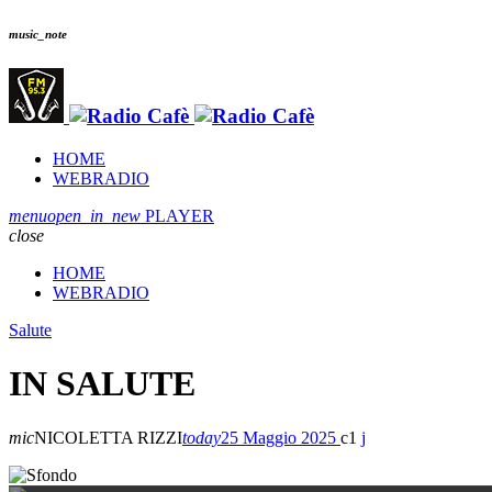
music_note
HOME
WEBRADIO
menu
open_in_new
PLAYER
close
HOME
WEBRADIO
Salute
IN SALUTE
mic
NICOLETTA RIZZI
today
25 Maggio 2025
1