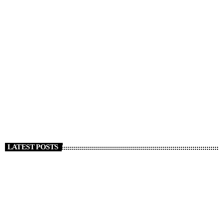
NEWS
Strage Capodanno a Crans Montana, almeno 47
morti. Tajani “Italiani coinvolti”
today
1 GENNAIO 2026
126
LATEST POSTS