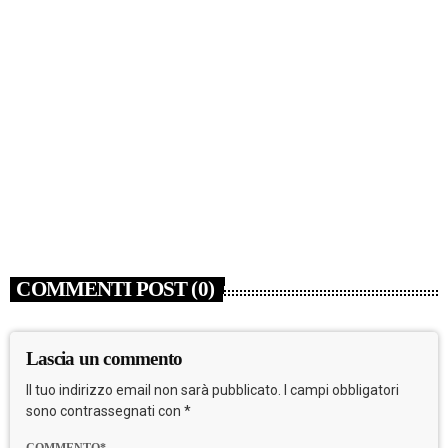
NEWS
Lutto nel mondo della musica, è morto a 86 anni
Francesco Guccini
today
6 AGOSTO 2026
4
COMMENTI POST (0)
Lascia un commento
Il tuo indirizzo email non sarà pubblicato. I campi obbligatori
sono contrassegnati con *
COMMENTO*