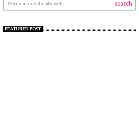
search
FEATURED POST
insert_link